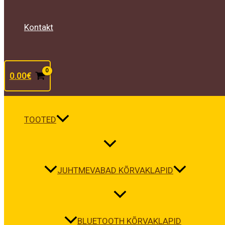
Kontakt
0.00
€
TOOTED
JUHTMEVABAD KÕRVAKLAPID
BLUETOOTH KÕRVAKLAPID