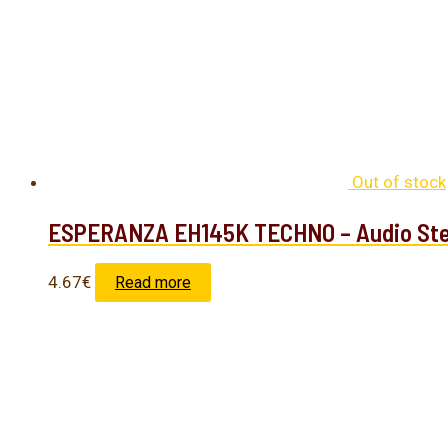
Out of stock
ESPERANZA EH145K TECHNO – Audio Ster
4.67
€
Read more