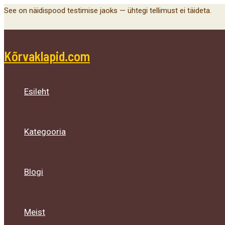
Menu
Menu
Menu
Skip
See on näidispood testimise jaoks — ühtegi tellimust ei täideta.
Toggle
Toggle
Toggle
to
content
Kõrvaklapid.com
Esileht
Kategooria
Blogi
Meist