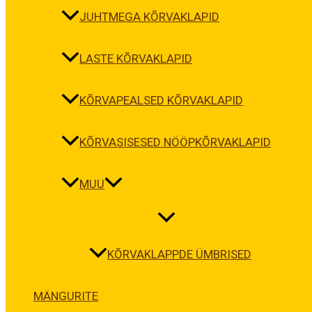
JUHTMEGA KÕRVAKLAPID
LASTE KÕRVAKLAPID
KÕRVAPEALSED KÕRVAKLAPID
KÕRVASISESED NÖÖPKÕRVAKLAPID
MUU
KÕRVAKLAPPDE ÜMBRISED
MÄNGURITE