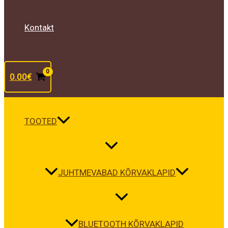
Kontakt
0.00
€
TOOTED
JUHTMEVABAD KÕRVAKLAPID
BLUETOOTH KÕRVAKLAPID