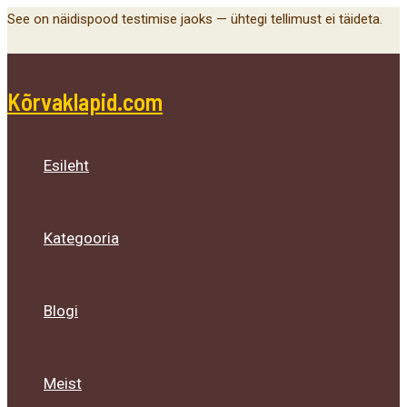
Main
Menu
Menu
Menu
Skip
See on näidispood testimise jaoks — ühtegi tellimust ei täideta.
Menu
Toggle
Toggle
Toggle
to
content
Kõrvaklapid.com
Esileht
Kategooria
Blogi
Meist