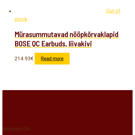
Out of
stock
Mürasummutavad nööpkõrvaklapid
BOSE QC Earbuds, liivakivi
214.93
€
Read more
Kontakt
Andmed OÜ