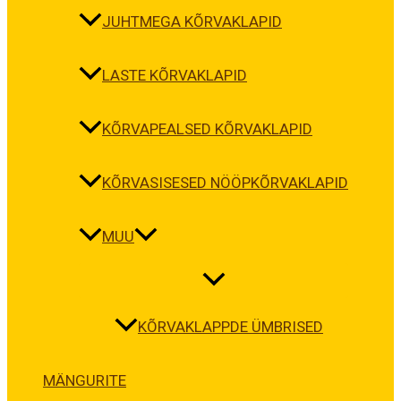
JUHTMEGA KÕRVAKLAPID
LASTE KÕRVAKLAPID
KÕRVAPEALSED KÕRVAKLAPID
KÕRVASISESED NÖÖPKÕRVAKLAPID
MUU
KÕRVAKLAPPDE ÜMBRISED
MÄNGURITE