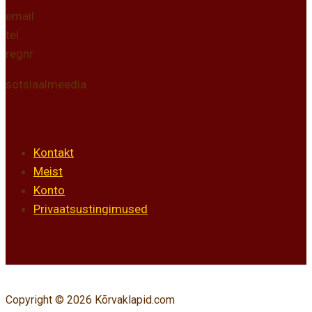
email
tel
regnr
sotsiaalmeedia
Info
Kontakt
Meist
Konto
Privaatsustingimused
Copyright © 2026 Kõrvaklapid.com