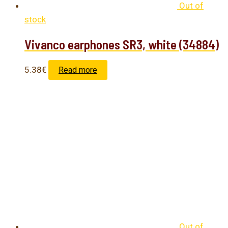
Out of
stock
Vivanco earphones SR3, white (34884)
5.38
€
Read more
Out of