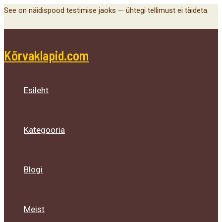
Main
Menu
Menu
Menu
Skip
See on näidispood testimise jaoks — ühtegi tellimust ei täideta.
Menu
Toggle
Toggle
Toggle
to
content
Kõrvaklapid.com
Esileht
Kategooria
Blogi
Meist