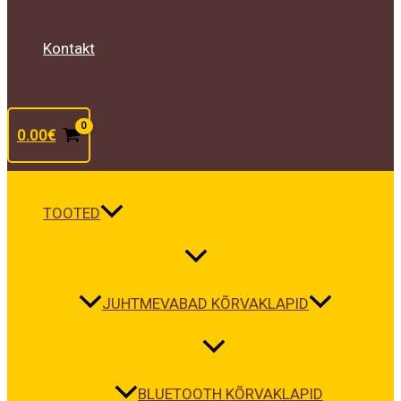
Kontakt
0.00
€
TOOTED
JUHTMEVABAD KÕRVAKLAPID
BLUETOOTH KÕRVAKLAPID