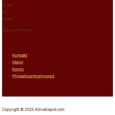
email
tel
regnr
sotsiaalmeedia
Info
Kontakt
Meist
Konto
Privaatsustingimused
Copyright © 2026 Kõrvaklapid.com