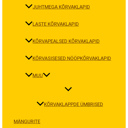
JUHTMEGA KÕRVAKLAPID
LASTE KÕRVAKLAPID
KÕRVAPEALSED KÕRVAKLAPID
KÕRVASISESED NÖÖPKÕRVAKLAPID
MUU
KÕRVAKLAPPDE ÜMBRISED
MÄNGURITE