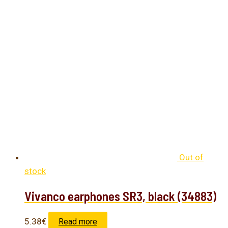
Out of
stock
Vivanco earphones SR3, black (34883)
5.38
€
Read more