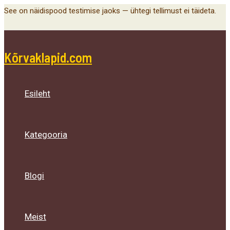
Main
Menu
Menu
Menu
Skip
See on näidispood testimise jaoks — ühtegi tellimust ei täideta.
Menu
Toggle
Toggle
Toggle
to
content
Kõrvaklapid.com
Esileht
Kategooria
Blogi
Meist