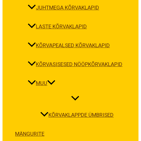
JUHTMEGA KÕRVAKLAPID
LASTE KÕRVAKLAPID
KÕRVAPEALSED KÕRVAKLAPID
KÕRVASISESED NÖÖPKÕRVAKLAPID
MUU
KÕRVAKLAPPDE ÜMBRISED
MÄNGURITE