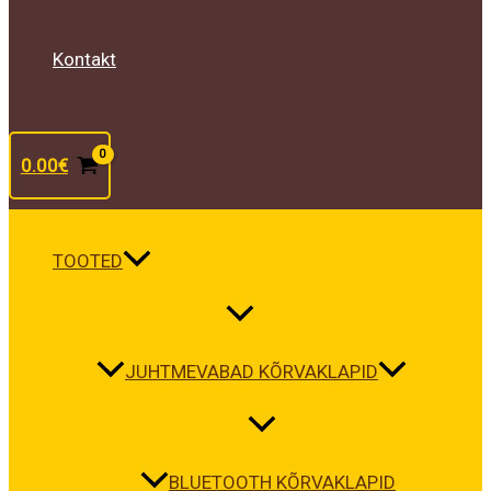
Kontakt
0.00
€
TOOTED
JUHTMEVABAD KÕRVAKLAPID
BLUETOOTH KÕRVAKLAPID