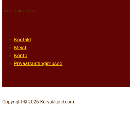
sotsiaalmeedia
Info
Kontakt
Meist
Konto
Privaatsustingimused
Copyright © 2026 Kõrvaklapid.com