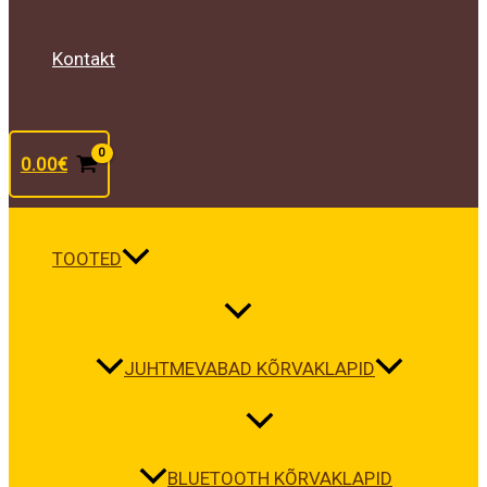
Kontakt
0.00
€
TOOTED
JUHTMEVABAD KÕRVAKLAPID
BLUETOOTH KÕRVAKLAPID