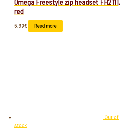
Omega Freestyle zip headset FH2111,
red
5.39
€
Read more
Out of
stock