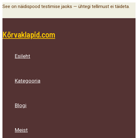
Main
Menu
Menu
Menu
Skip
See on näidispood testimise jaoks — ühtegi tellimust ei täideta.
Menu
Toggle
Toggle
Toggle
to
content
Kõrvaklapid.com
Esileht
Kategooria
Blogi
Meist