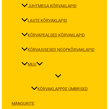
JUHTMEGA KÕRVAKLAPID
LASTE KÕRVAKLAPID
KÕRVAPEALSED KÕRVAKLAPID
KÕRVASISESED NÖÖPKÕRVAKLAPID
MUU
KÕRVAKLAPPDE ÜMBRISED
MÄNGURITE