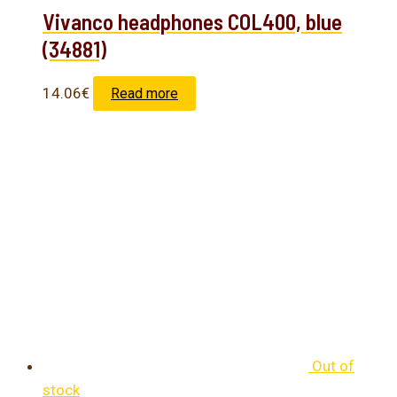
Vivanco headphones COL400, blue
(34881)
14.06
€
Read more
Out of
stock