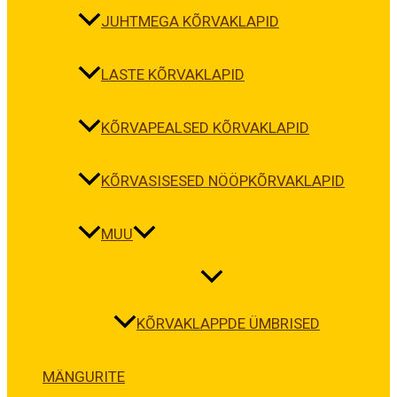
JUHTMEGA KÕRVAKLAPID
LASTE KÕRVAKLAPID
KÕRVAPEALSED KÕRVAKLAPID
KÕRVASISESED NÖÖPKÕRVAKLAPID
MUU
KÕRVAKLAPPDE ÜMBRISED
MÄNGURITE