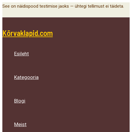
Main
Menu
Menu
Menu
Skip
See on näidispood testimise jaoks — ühtegi tellimust ei täideta.
Menu
Toggle
Toggle
Toggle
to
content
Kõrvaklapid.com
Esileht
Kategooria
Blogi
Meist