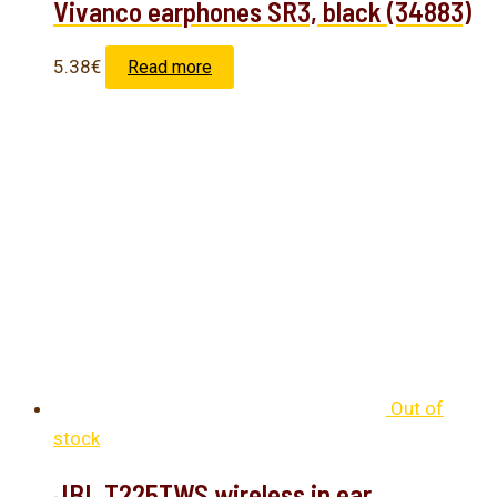
Vivanco earphones SR3, black (34883)
5.38
€
Read more
Out of
stock
JBL T225TWS wireless in ear