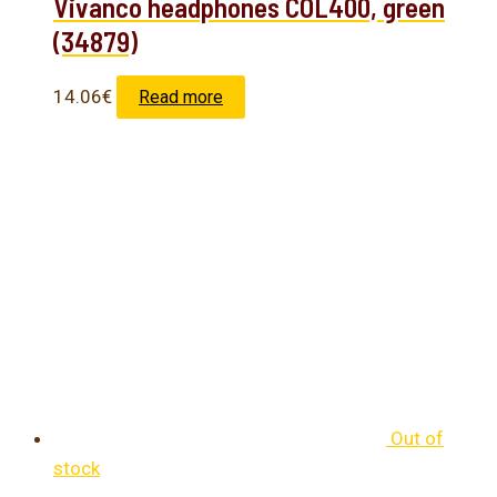
Vivanco headphones COL400, green
(34879)
14.06
€
Read more
Out of
stock