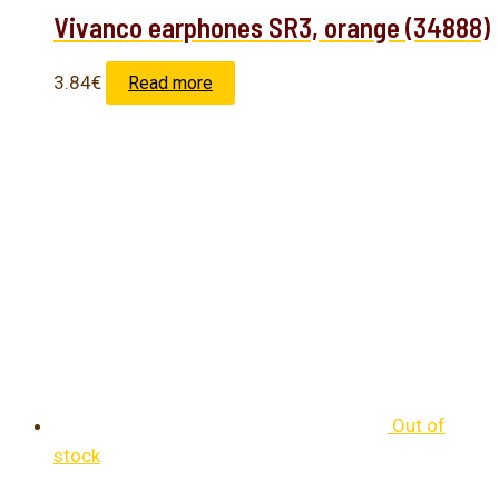
Vivanco earphones SR3, orange (34888)
3.84
€
Read more
Out of
stock