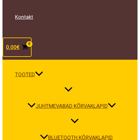
Kontakt
0.00
€
TOOTED
JUHTMEVABAD KÕRVAKLAPID
BLUETOOTH KÕRVAKLAPID