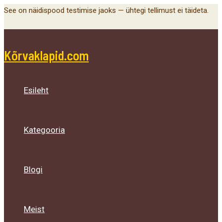
Main
Menu
Menu
Menu
Skip
See on näidispood testimise jaoks — ühtegi tellimust ei täideta.
Menu
Toggle
Toggle
Toggle
to
content
Kõrvaklapid.com
Esileht
Kategooria
Blogi
Meist