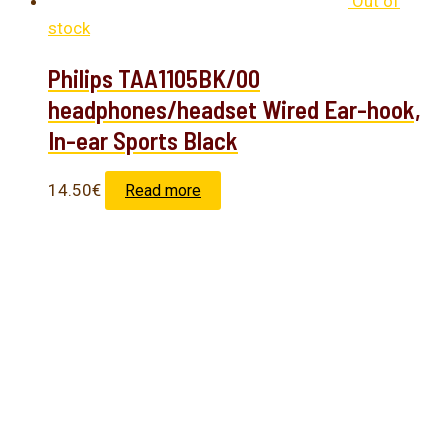
Out of
stock
Philips TAA1105BK/00
headphones/headset Wired Ear-hook,
In-ear Sports Black
14.50
€
Read more