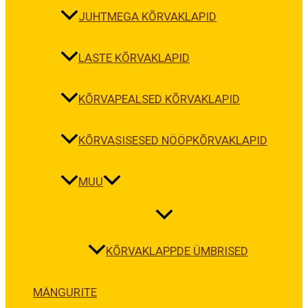
JUHTMEGA KÕRVAKLAPID
LASTE KÕRVAKLAPID
KÕRVAPEALSED KÕRVAKLAPID
KÕRVASISESED NÖÖPKÕRVAKLAPID
MUU
KÕRVAKLAPPDE ÜMBRISED
MÄNGURITE