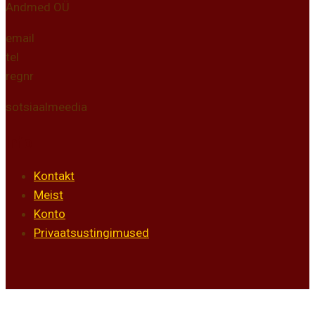
Andmed OÜ
email
tel
regnr
sotsiaalmeedia
Info
Kontakt
Meist
Konto
Privaatsustingimused