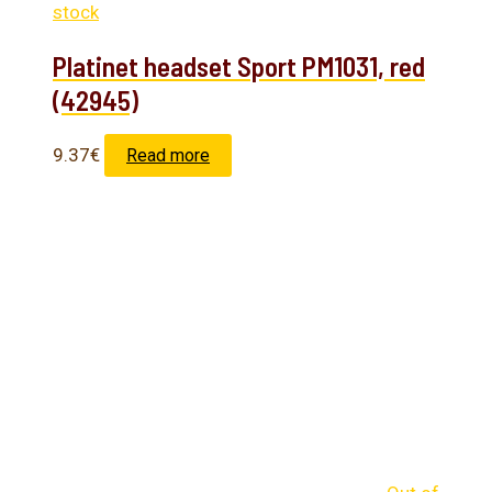
stock
Platinet headset Sport PM1031, red
(42945)
9.37
€
Read more