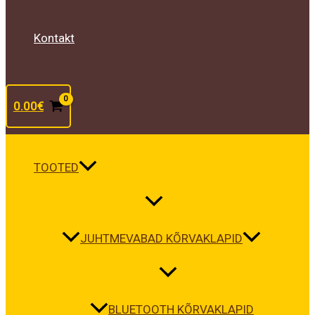
Kontakt
0.00
€
TOOTED
JUHTMEVABAD KÕRVAKLAPID
BLUETOOTH KÕRVAKLAPID