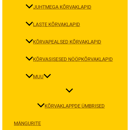
JUHTMEGA KÕRVAKLAPID
LASTE KÕRVAKLAPID
KÕRVAPEALSED KÕRVAKLAPID
KÕRVASISESED NÖÖPKÕRVAKLAPID
MUU
KÕRVAKLAPPDE ÜMBRISED
MÄNGURITE