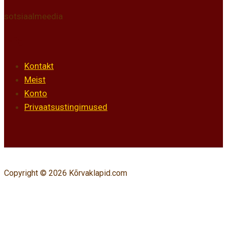
sotsiaalmeedia
Info
Kontakt
Meist
Konto
Privaatsustingimused
Copyright © 2026 Kõrvaklapid.com