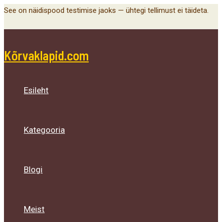
Main
Menu
Menu
Menu
Skip
See on näidispood testimise jaoks — ühtegi tellimust ei täideta.
Menu
Toggle
Toggle
Toggle
to
content
Kõrvaklapid.com
Esileht
Kategooria
Blogi
Meist