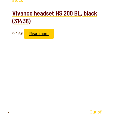
stock
Vivanco headset HS 200 BL, black
(31436)
9.16
€
Read more
Out of