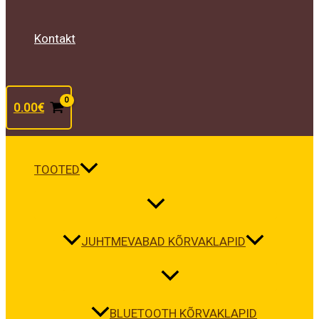
Kontakt
0.00
€
TOOTED
JUHTMEVABAD KÕRVAKLAPID
BLUETOOTH KÕRVAKLAPID