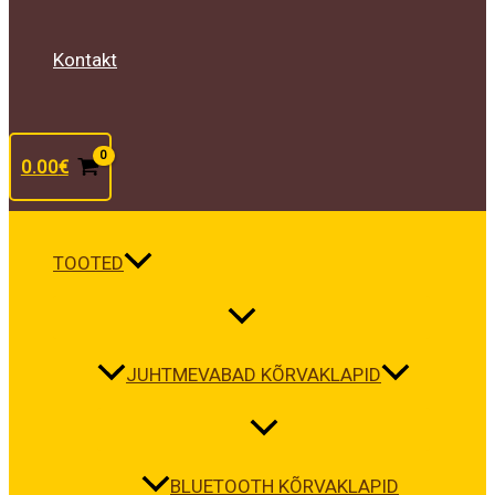
Kontakt
0.00
€
TOOTED
JUHTMEVABAD KÕRVAKLAPID
BLUETOOTH KÕRVAKLAPID