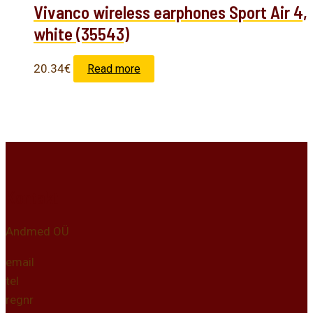
Vivanco wireless earphones Sport Air 4,
white (35543)
20.34
€
Read more
Kontakt
Andmed OÜ
email
tel
regnr