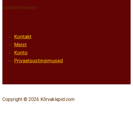
sotsiaalmeedia
Info
Kontakt
Meist
Konto
Privaatsustingimused
Copyright © 2026 Kõrvaklapid.com