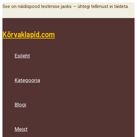
Main
Menu
Menu
Menu
Skip
See on näidispood testimise jaoks — ühtegi tellimust ei täideta.
Menu
Toggle
Toggle
Toggle
to
content
Kõrvaklapid.com
Esileht
Kategooria
Blogi
Meist