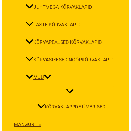
JUHTMEGA KÕRVAKLAPID
LASTE KÕRVAKLAPID
KÕRVAPEALSED KÕRVAKLAPID
KÕRVASISESED NÖÖPKÕRVAKLAPID
MUU
KÕRVAKLAPPDE ÜMBRISED
MÄNGURITE