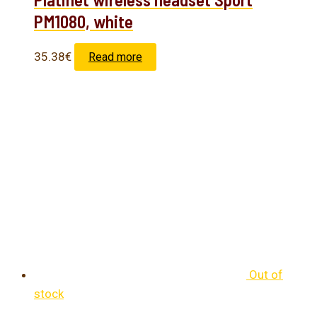
PM1080, white
35.38
€
Read more
Out of
stock