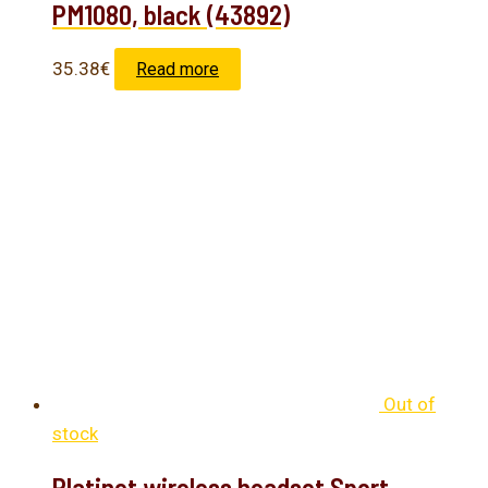
PM1080, black (43892)
35.38
€
Read more
Out of
stock
Platinet wireless headset Sport