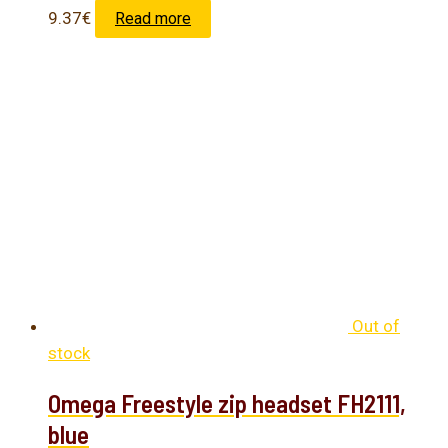
9.37
€
Read more
Out of
stock
Omega Freestyle zip headset FH2111,
blue