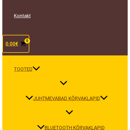
Kontakt
0.00
€
TOOTED
JUHTMEVABAD KÕRVAKLAPID
BLUETOOTH KÕRVAKLAPID