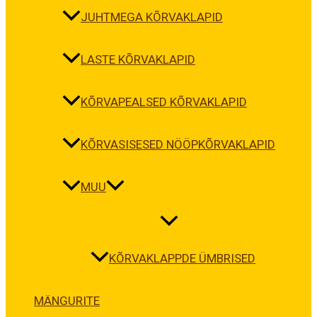
JUHTMEGA KÕRVAKLAPID
LASTE KÕRVAKLAPID
KÕRVAPEALSED KÕRVAKLAPID
KÕRVASISESED NÖÖPKÕRVAKLAPID
MUU
KÕRVAKLAPPDE ÜMBRISED
MÄNGURITE