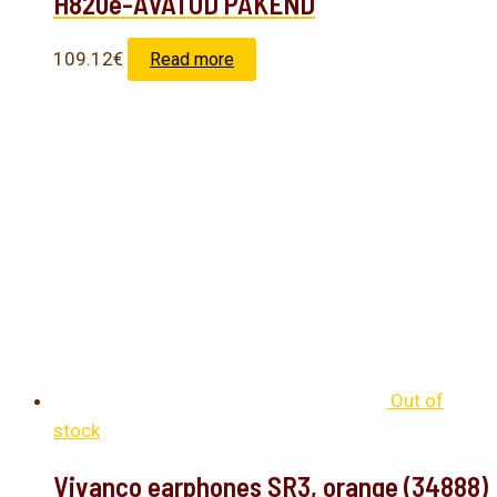
H820e-AVATUD PAKEND
109.12
€
Read more
Out of
stock
Vivanco earphones SR3, orange (34888)