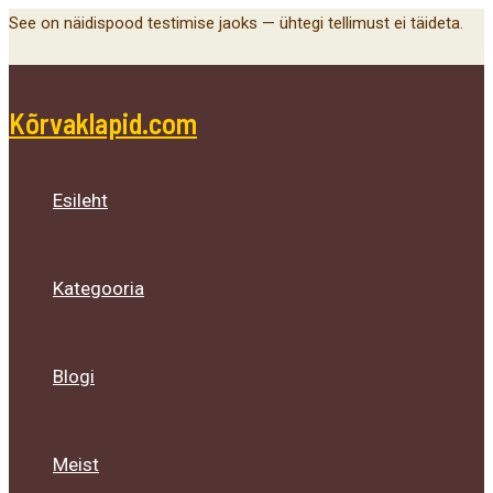
Main
Menu
Menu
Menu
Skip
See on näidispood testimise jaoks — ühtegi tellimust ei täideta.
Menu
Toggle
Toggle
Toggle
to
content
Kõrvaklapid.com
Esileht
Kategooria
Blogi
Meist