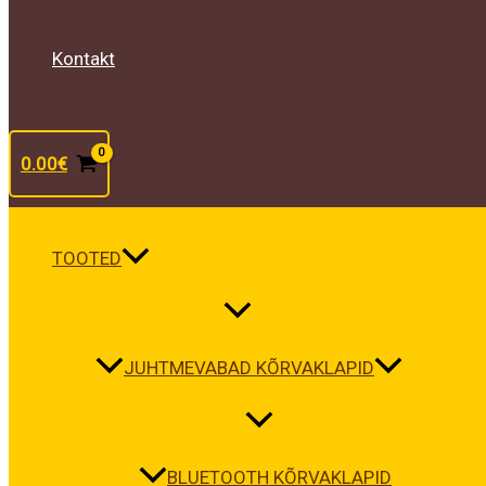
Kontakt
0.00
€
TOOTED
JUHTMEVABAD KÕRVAKLAPID
BLUETOOTH KÕRVAKLAPID