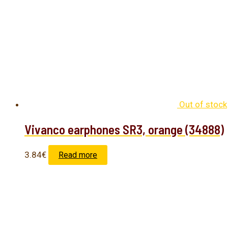
Out of stock
Vivanco earphones SR3, orange (34888)
3.84
€
Read more