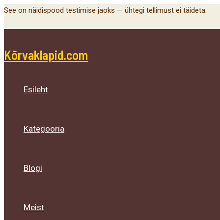
Menu
Menu
Menu
Skip
See on näidispood testimise jaoks — ühtegi tellimust ei täideta.
Toggle
Toggle
Toggle
to
content
Kõrvaklapid.com
Esileht
Kategooria
Blogi
Meist