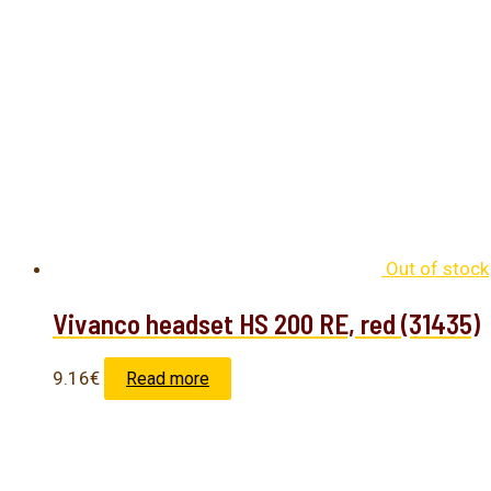
Out of stock
Vivanco headset HS 200 RE, red (31435)
9.16
€
Read more