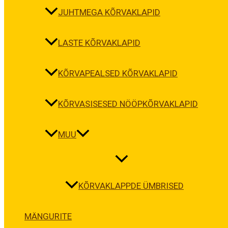
JUHTMEGA KÕRVAKLAPID
LASTE KÕRVAKLAPID
KÕRVAPEALSED KÕRVAKLAPID
KÕRVASISESED NÖÖPKÕRVAKLAPID
MUU
KÕRVAKLAPPDE ÜMBRISED
MÄNGURITE