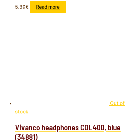
5.39
€
Read more
Out of
stock
Vivanco headphones COL400, blue
(34881)