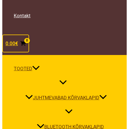
Kontakt
0.00
€
TOOTED
JUHTMEVABAD KÕRVAKLAPID
BLUETOOTH KÕRVAKLAPID