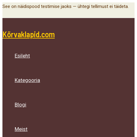
Main
Menu
Menu
Menu
Skip
See on näidispood testimise jaoks — ühtegi tellimust ei täideta.
Menu
Toggle
Toggle
Toggle
to
content
Kõrvaklapid.com
Esileht
Kategooria
Blogi
Meist