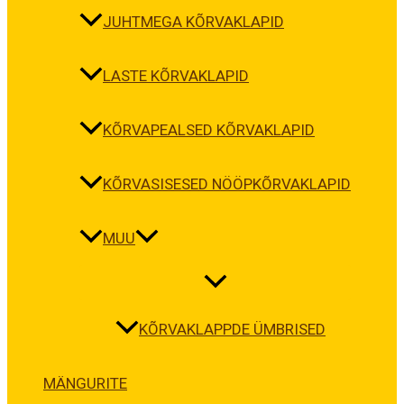
JUHTMEGA KÕRVAKLAPID
LASTE KÕRVAKLAPID
KÕRVAPEALSED KÕRVAKLAPID
KÕRVASISESED NÖÖPKÕRVAKLAPID
MUU
KÕRVAKLAPPDE ÜMBRISED
MÄNGURITE