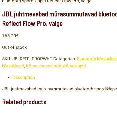
bluetooth spordiklapid Reflect Flow Pro, valge
JBL juhtmevabad mürasummutavad bluetoot
Reflect Flow Pro, valge
168.20
€
Out of stock
SKU:
JBLREFFLPROPWHT
Categories:
Bluetooth kõrvaklap
kõrvaklapid
,
Kõrvasisesed nööpkõrvaklapid
Description
JBL juhtmevabad mürasummutavad bluetooth spordiklapid 
Related products