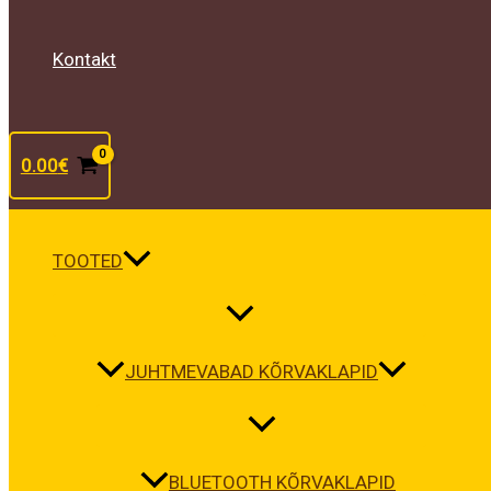
Kontakt
0.00
€
TOOTED
JUHTMEVABAD KÕRVAKLAPID
BLUETOOTH KÕRVAKLAPID