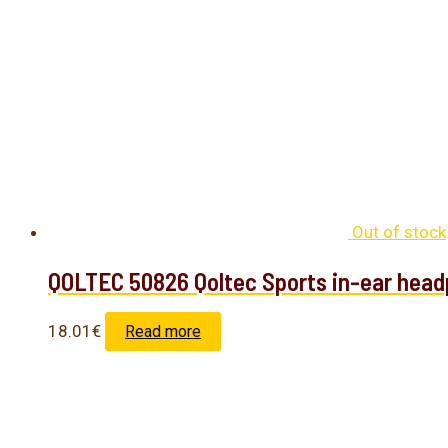
Out of stock
QOLTEC 50826 Qoltec Sports in-ear head
18.01
€
Read more