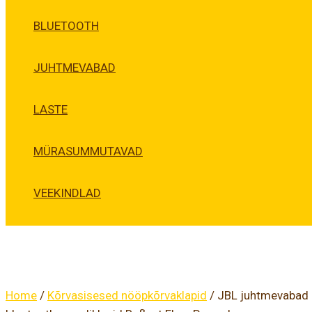
BLUETOOTH
JUHTMEVABAD
LASTE
MÜRASUMMUTAVAD
VEEKINDLAD
Home
/
Kõrvasisesed nööpkõrvaklapid
/ JBL juhtmevaba