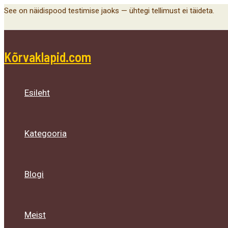
Menu
Menu
Menu
Skip
See on näidispood testimise jaoks — ühtegi tellimust ei täideta.
Toggle
Toggle
Toggle
to
content
Kõrvaklapid.com
Esileht
Kategooria
Blogi
Meist