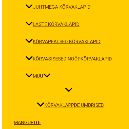
JUHTMEGA KÕRVAKLAPID
LASTE KÕRVAKLAPID
KÕRVAPEALSED KÕRVAKLAPID
KÕRVASISESED NÖÖPKÕRVAKLAPID
MUU
KÕRVAKLAPPDE ÜMBRISED
MÄNGURITE