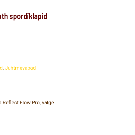
h spordiklapid
id
,
Juhtmevabad
Reflect Flow Pro, valge