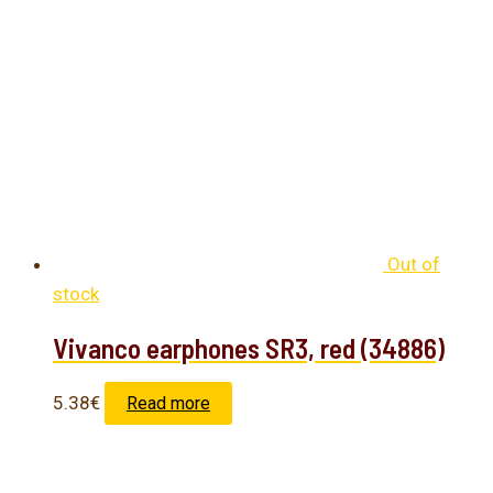
Out of
stock
Vivanco earphones SR3, red (34886)
5.38
€
Read more