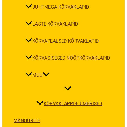
JUHTMEGA KÕRVAKLAPID
LASTE KÕRVAKLAPID
KÕRVAPEALSED KÕRVAKLAPID
KÕRVASISESED NÖÖPKÕRVAKLAPID
MUU
KÕRVAKLAPPDE ÜMBRISED
MÄNGURITE