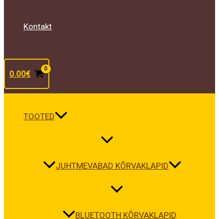
Kontakt
0.00
€
TOOTED
JUHTMEVABAD KÕRVAKLAPID
BLUETOOTH KÕRVAKLAPID