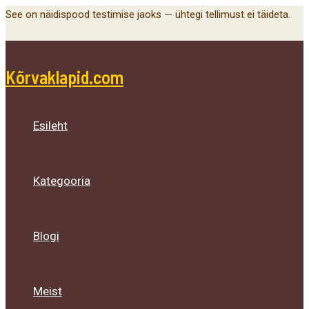
Main
Menu
Menu
Menu
Skip
See on näidispood testimise jaoks — ühtegi tellimust ei täideta.
Menu
Toggle
Toggle
Toggle
to
content
Kõrvaklapid.com
Esileht
Kategooria
Blogi
Meist