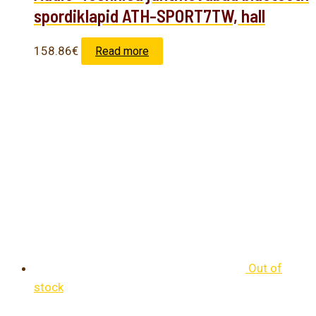
spordiklapid ATH-SPORT7TW, hall
158.86
€
Read more
Out of
stock