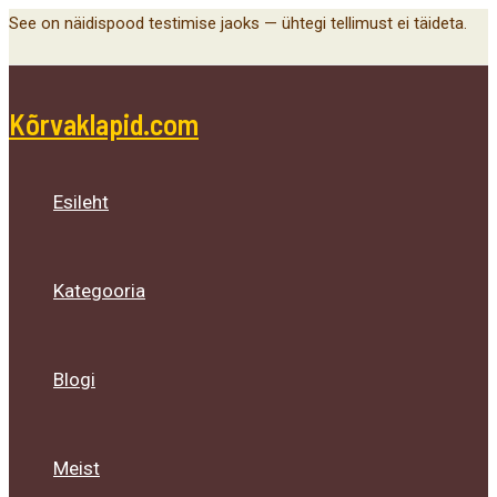
Main
Menu
Menu
Menu
Skip
See on näidispood testimise jaoks — ühtegi tellimust ei täideta.
Menu
Toggle
Toggle
Toggle
to
content
Kõrvaklapid.com
Esileht
Kategooria
Blogi
Meist