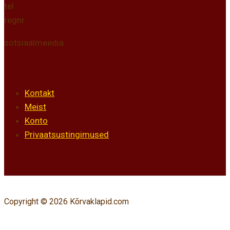
tel
regnr
sotsiaalmeedia
Info
Kontakt
Meist
Konto
Privaatsustingimused
Copyright © 2026 Kõrvaklapid.com