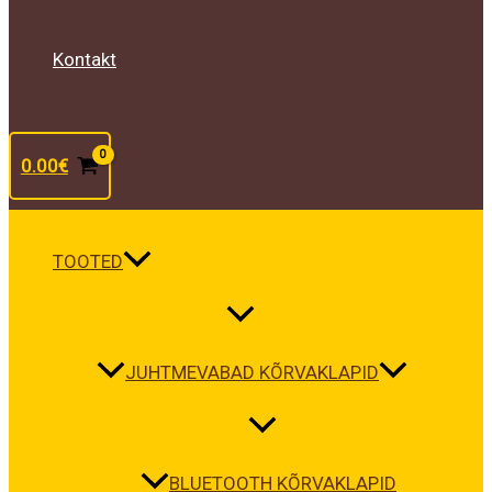
Kontakt
0.00
€
TOOTED
JUHTMEVABAD KÕRVAKLAPID
BLUETOOTH KÕRVAKLAPID