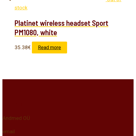
stock
Platinet wireless headset Sport
PM1080, white
35.38
€
Read more
Kontakt
Andmed OÜ
email