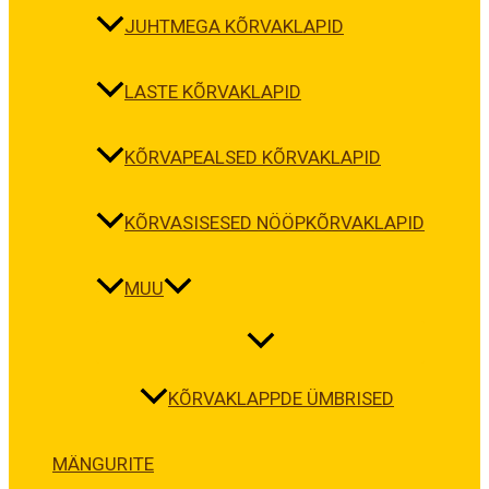
JUHTMEGA KÕRVAKLAPID
LASTE KÕRVAKLAPID
KÕRVAPEALSED KÕRVAKLAPID
KÕRVASISESED NÖÖPKÕRVAKLAPID
MUU
KÕRVAKLAPPDE ÜMBRISED
MÄNGURITE