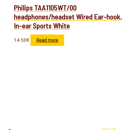
Philips TAA1105WT/00
headphones/headset Wired Ear-hook,
In-ear Sports White
14.50
€
Read more
Out of