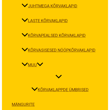
JUHTMEGA KÕRVAKLAPID
LASTE KÕRVAKLAPID
KÕRVAPEALSED KÕRVAKLAPID
KÕRVASISESED NÖÖPKÕRVAKLAPID
MUU
KÕRVAKLAPPDE ÜMBRISED
MÄNGURITE