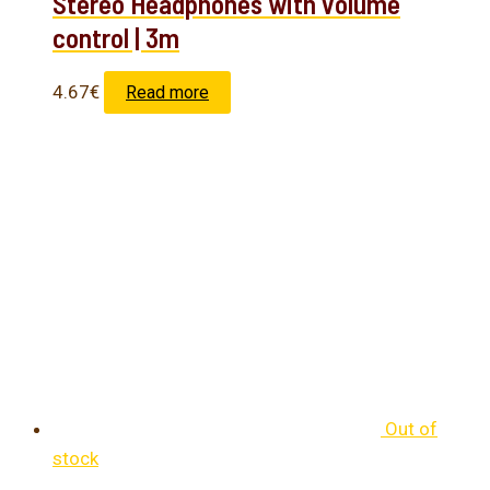
Stereo Headphones with volume
control | 3m
4.67
€
Read more
Out of
stock