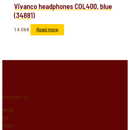
Vivanco headphones COL400, blue
(34881)
14.06
€
Read more
Kontakt
Andmed OÜ
email
tel
regnr