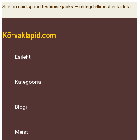
Main
Menu
Menu
Menu
Skip
See on näidispood testimise jaoks — ühtegi tellimust ei täideta.
Menu
Toggle
Toggle
Toggle
to
content
Kõrvaklapid.com
Esileht
Kategooria
Blogi
Meist