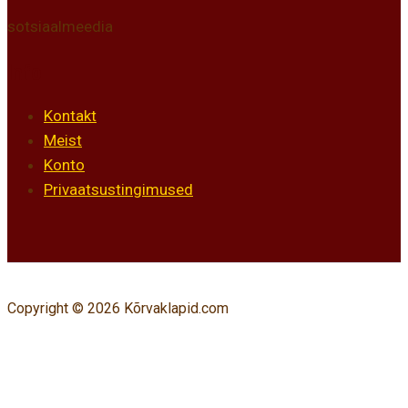
sotsiaalmeedia
Info
Kontakt
Meist
Konto
Privaatsustingimused
Copyright © 2026 Kõrvaklapid.com