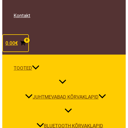
Kontakt
0.00
€
TOOTED
JUHTMEVABAD KÕRVAKLAPID
BLUETOOTH KÕRVAKLAPID