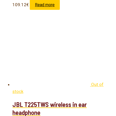
109.12
€
Read more
Out of
stock
JBL T225TWS wireless in ear
headphone