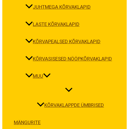
JUHTMEGA KÕRVAKLAPID
LASTE KÕRVAKLAPID
KÕRVAPEALSED KÕRVAKLAPID
KÕRVASISESED NÖÖPKÕRVAKLAPID
MUU
KÕRVAKLAPPDE ÜMBRISED
MÄNGURITE