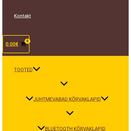
Kontakt
0.00
€
TOOTED
JUHTMEVABAD KÕRVAKLAPID
BLUETOOTH KÕRVAKLAPID