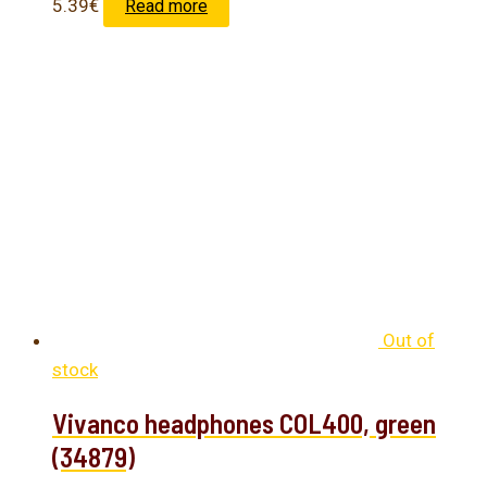
5.39
€
Read more
Out of
stock
Vivanco headphones COL400, green
(34879)