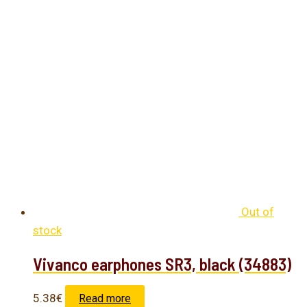
Out of
stock
Vivanco earphones SR3, black (34883)
5.38
€
Read more