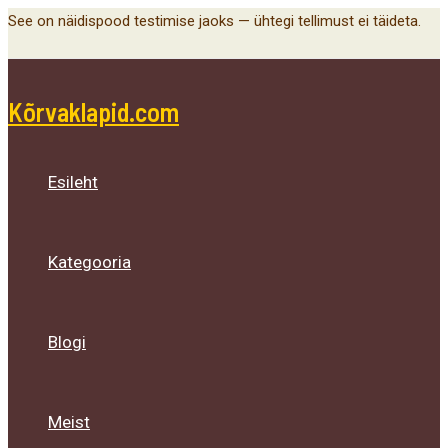
Main
Menu
Menu
Menu
Skip
See on näidispood testimise jaoks — ühtegi tellimust ei täideta.
Menu
Toggle
Toggle
Toggle
to
content
Kõrvaklapid.com
Esileht
Kategooria
Blogi
Meist