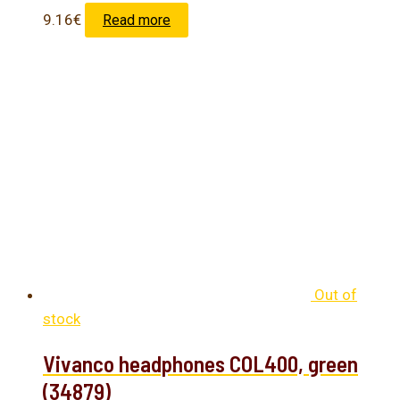
9.16
€
Read more
Out of
stock
Vivanco headphones COL400, green
(34879)