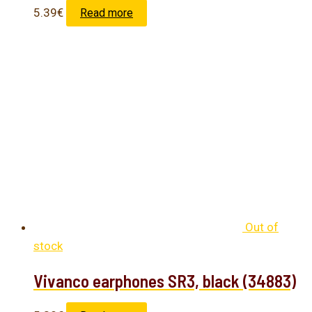
5.39
€
Read more
Out of
stock
Vivanco earphones SR3, black (34883)