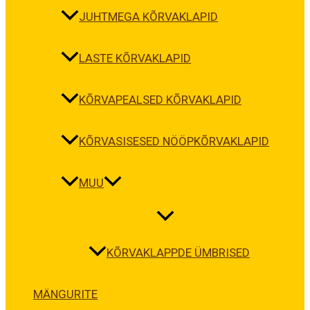
JUHTMEGA KÕRVAKLAPID
LASTE KÕRVAKLAPID
KÕRVAPEALSED KÕRVAKLAPID
KÕRVASISESED NÖÖPKÕRVAKLAPID
MUU
KÕRVAKLAPPDE ÜMBRISED
MÄNGURITE