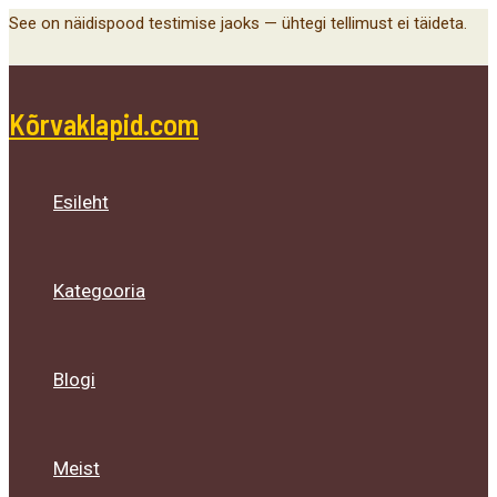
Main
Menu
Menu
Menu
Skip
See on näidispood testimise jaoks — ühtegi tellimust ei täideta.
Menu
Toggle
Toggle
Toggle
to
content
Kõrvaklapid.com
Esileht
Kategooria
Blogi
Meist