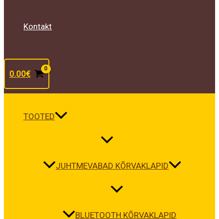
Kontakt
0.00
€
TOOTED
JUHTMEVABAD KÕRVAKLAPID
BLUETOOTH KÕRVAKLAPID