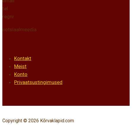
email
tel
regnr
sotsiaalmeedia
Info
Kontakt
Meist
Konto
Privaatsustingimused
Copyright © 2026 Kõrvaklapid.com