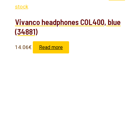
stock
Vivanco headphones COL400, blue
(34881)
14.06
€
Read more