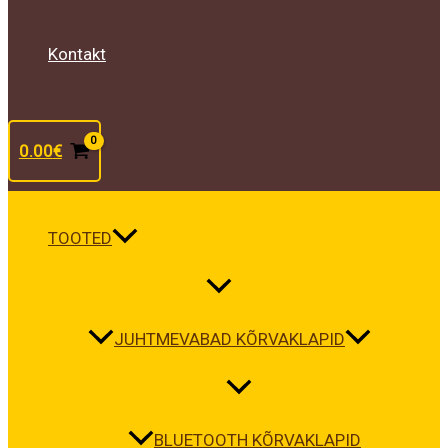
Kontakt
0.00
€
TOOTED
JUHTMEVABAD KÕRVAKLAPID
BLUETOOTH KÕRVAKLAPID