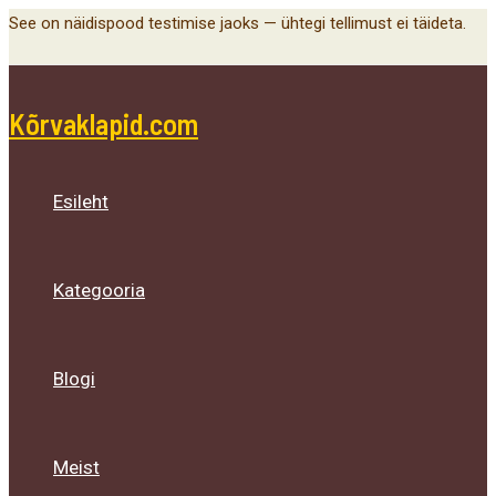
Main
Menu
Menu
Menu
Skip
See on näidispood testimise jaoks — ühtegi tellimust ei täideta.
Menu
Toggle
Toggle
Toggle
to
content
Kõrvaklapid.com
Esileht
Kategooria
Blogi
Meist