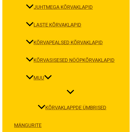
JUHTMEGA KÕRVAKLAPID
LASTE KÕRVAKLAPID
KÕRVAPEALSED KÕRVAKLAPID
KÕRVASISESED NÖÖPKÕRVAKLAPID
MUU
KÕRVAKLAPPDE ÜMBRISED
MÄNGURITE