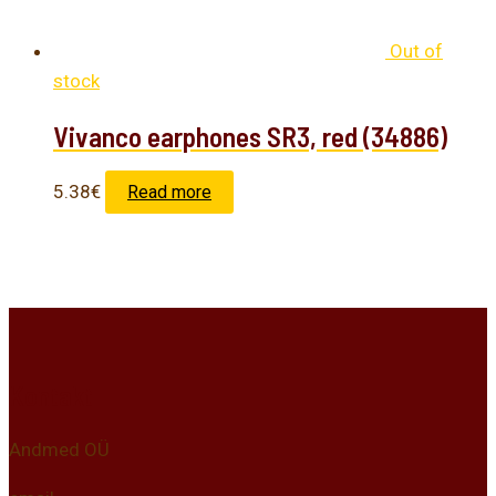
Out of
stock
Vivanco earphones SR3, red (34886)
5.38
€
Read more
Kontakt
Andmed OÜ