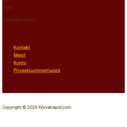
regnr
sotsiaalmeedia
Info
Kontakt
Meist
Konto
Privaatsustingimused
Copyright © 2026 Kõrvaklapid.com