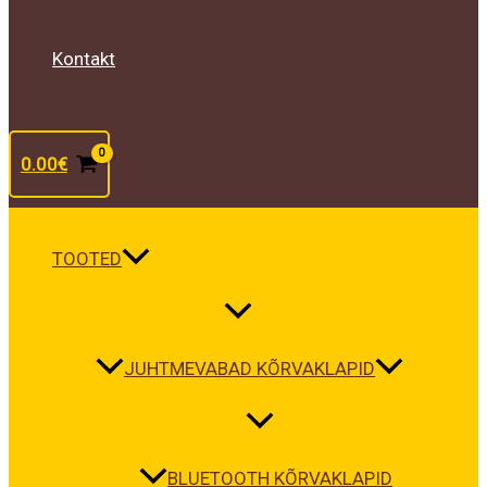
Kontakt
0.00
€
TOOTED
JUHTMEVABAD KÕRVAKLAPID
BLUETOOTH KÕRVAKLAPID