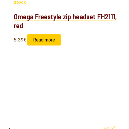
stock
Omega Freestyle zip headset FH2111,
red
5.39
€
Read more
Out of