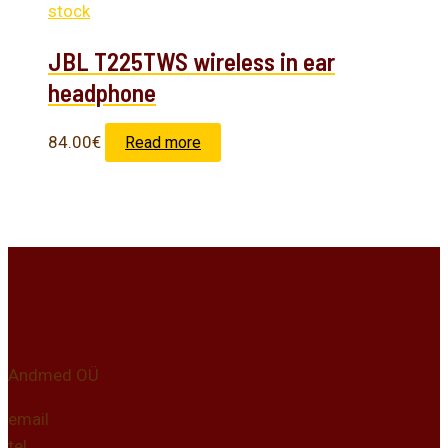
stock
JBL T225TWS wireless in ear
headphone
84.00
€
Read more
Kontakt
Andmed OÜ
email
tel