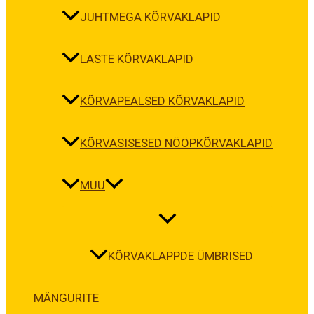
JUHTMEGA KÕRVAKLAPID
LASTE KÕRVAKLAPID
KÕRVAPEALSED KÕRVAKLAPID
KÕRVASISESED NÖÖPKÕRVAKLAPID
MUU
KÕRVAKLAPPDE ÜMBRISED
MÄNGURITE