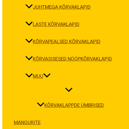
JUHTMEGA KÕRVAKLAPID
LASTE KÕRVAKLAPID
KÕRVAPEALSED KÕRVAKLAPID
KÕRVASISESED NÖÖPKÕRVAKLAPID
MUU
KÕRVAKLAPPDE ÜMBRISED
MÄNGURITE