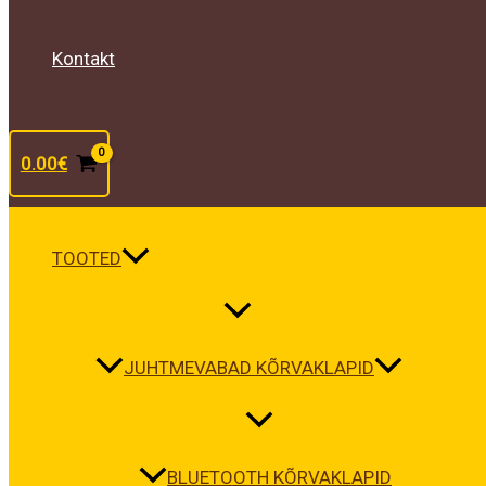
Kontakt
0.00
€
TOOTED
JUHTMEVABAD KÕRVAKLAPID
BLUETOOTH KÕRVAKLAPID