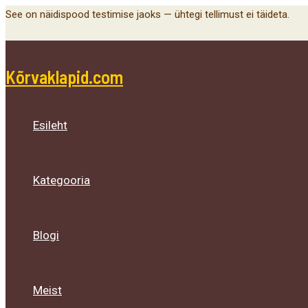
Menu
Menu
Menu
Skip
See on näidispood testimise jaoks — ühtegi tellimust ei täideta.
Toggle
Toggle
Toggle
to
content
Kõrvaklapid.com
Esileht
Kategooria
Blogi
Meist