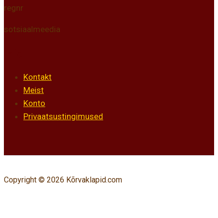
regnr
sotsiaalmeedia
Info
Kontakt
Meist
Konto
Privaatsustingimused
Copyright © 2026 Kõrvaklapid.com