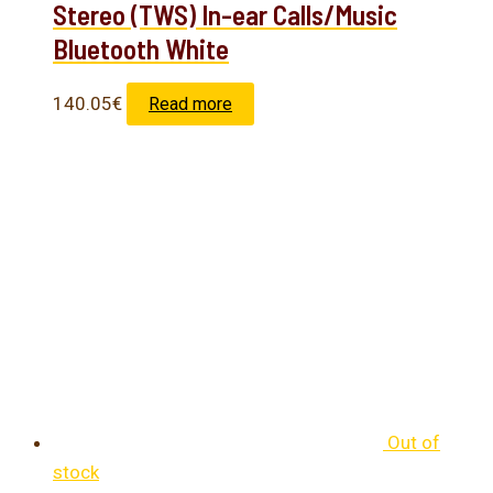
Stereo (TWS) In-ear Calls/Music
Bluetooth White
140.05
€
Read more
Out of
stock