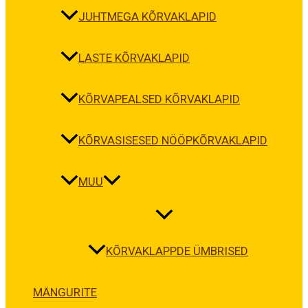
JUHTMEGA KÕRVAKLAPID
LASTE KÕRVAKLAPID
KÕRVAPEALSED KÕRVAKLAPID
KÕRVASISESED NÖÖPKÕRVAKLAPID
MUU
KÕRVAKLAPPDE ÜMBRISED
MÄNGURITE