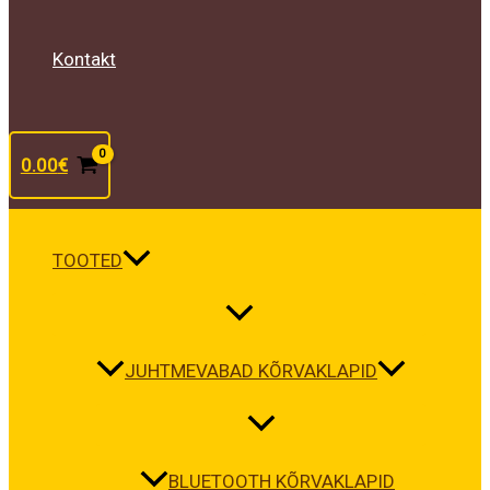
Kontakt
0.00
€
TOOTED
JUHTMEVABAD KÕRVAKLAPID
BLUETOOTH KÕRVAKLAPID