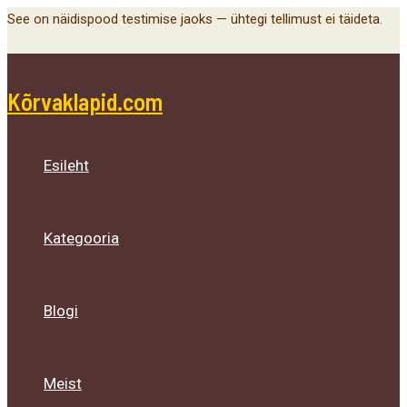
Main
Menu
Menu
Menu
Skip
See on näidispood testimise jaoks — ühtegi tellimust ei täideta.
Menu
Toggle
Toggle
Toggle
to
content
Kõrvaklapid.com
Esileht
Kategooria
Blogi
Meist