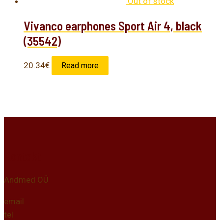
Out of stock
Vivanco earphones Sport Air 4, black
(35542)
20.34
€
Read more
Kontakt
Andmed OÜ
email
tel