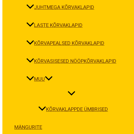
JUHTMEGA KÕRVAKLAPID
LASTE KÕRVAKLAPID
KÕRVAPEALSED KÕRVAKLAPID
KÕRVASISESED NÖÖPKÕRVAKLAPID
MUU
KÕRVAKLAPPDE ÜMBRISED
MÄNGURITE