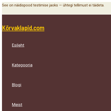
Menu
Menu
Menu
Skip
See on näidispood testimise jaoks — ühtegi tellimust ei täideta.
Toggle
Toggle
Toggle
to
content
Kõrvaklapid.com
Esileht
Kategooria
Blogi
Meist