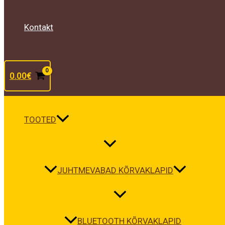
Kontakt
0.00
€
TOOTED
JUHTMEVABAD KÕRVAKLAPID
BLUETOOTH KÕRVAKLAPID