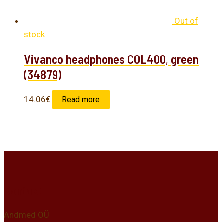
Out of
stock
Vivanco headphones COL400, green
(34879)
14.06
€
Read more
Kontakt
Andmed OÜ