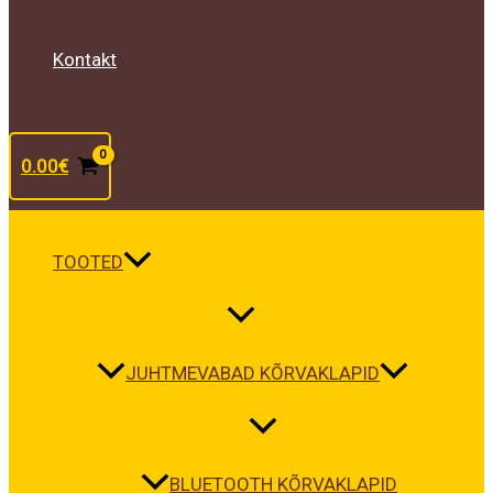
Kontakt
0.00
€
TOOTED
JUHTMEVABAD KÕRVAKLAPID
BLUETOOTH KÕRVAKLAPID