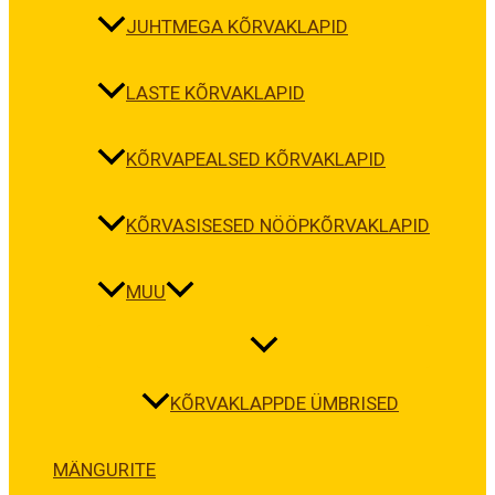
JUHTMEGA KÕRVAKLAPID
LASTE KÕRVAKLAPID
KÕRVAPEALSED KÕRVAKLAPID
KÕRVASISESED NÖÖPKÕRVAKLAPID
MUU
KÕRVAKLAPPDE ÜMBRISED
MÄNGURITE