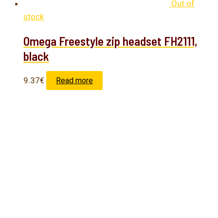
Out of
stock
Omega Freestyle zip headset FH2111,
black
9.37
€
Read more