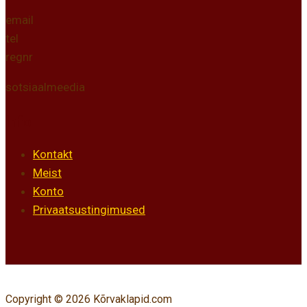
email
tel
regnr
sotsiaalmeedia
Info
Kontakt
Meist
Konto
Privaatsustingimused
Copyright © 2026 Kõrvaklapid.com