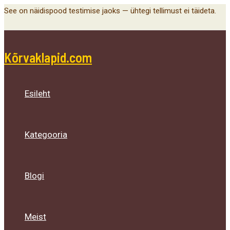
Main
Menu
Menu
Menu
Skip
See on näidispood testimise jaoks — ühtegi tellimust ei täideta.
Menu
Toggle
Toggle
Toggle
to
content
Kõrvaklapid.com
Esileht
Kategooria
Blogi
Meist