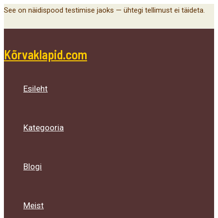
Main
Menu
Menu
Menu
Skip
See on näidispood testimise jaoks — ühtegi tellimust ei täideta.
Menu
Toggle
Toggle
Toggle
to
content
Kõrvaklapid.com
Esileht
Kategooria
Blogi
Meist