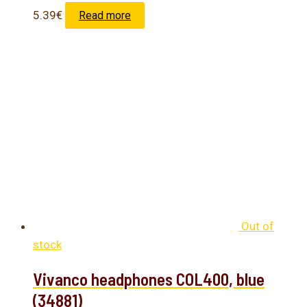
5.39
€
Read more
Out of
stock
Vivanco headphones COL400, blue
(34881)