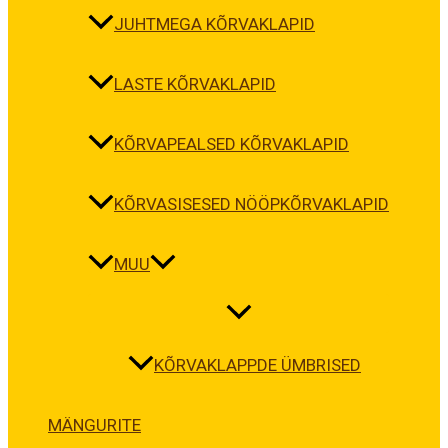
JUHTMEGA KÕRVAKLAPID
LASTE KÕRVAKLAPID
KÕRVAPEALSED KÕRVAKLAPID
KÕRVASISESED NÖÖPKÕRVAKLAPID
MUU
KÕRVAKLAPPDE ÜMBRISED
MÄNGURITE