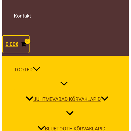
Kontakt
0.00
€
TOOTED
JUHTMEVABAD KÕRVAKLAPID
BLUETOOTH KÕRVAKLAPID