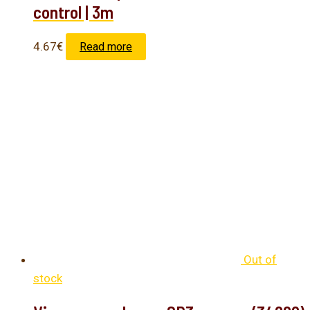
control | 3m
4.67
€
Read more
Out of
stock