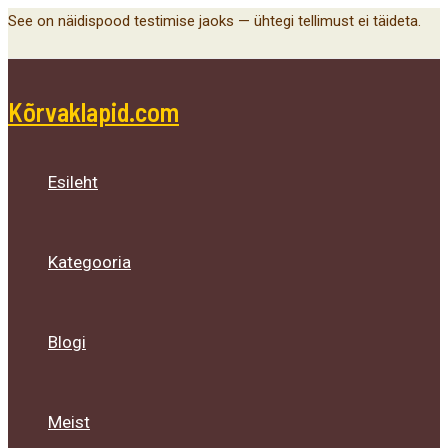
Main
Menu
Menu
Menu
Skip
See on näidispood testimise jaoks — ühtegi tellimust ei täideta.
Menu
Toggle
Toggle
Toggle
to
content
Kõrvaklapid.com
Esileht
Kategooria
Blogi
Meist