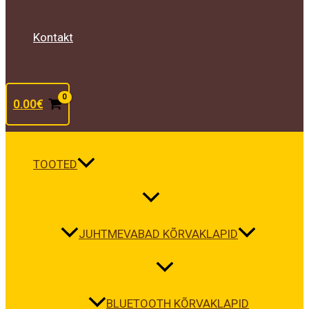
Kontakt
0.00
€
TOOTED
JUHTMEVABAD KÕRVAKLAPID
BLUETOOTH KÕRVAKLAPID