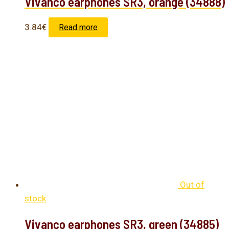
Vivanco earphones SR3, orange (34888)
3.84
€
Read more
Out of
stock
Vivanco earphones SR3, green (34885)