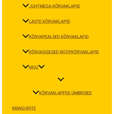
JUHTMEGA KÕRVAKLAPID
LASTE KÕRVAKLAPID
KÕRVAPEALSED KÕRVAKLAPID
KÕRVASISESED NÖÖPKÕRVAKLAPID
MUU
KÕRVAKLAPPDE ÜMBRISED
MÄNGURITE