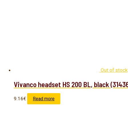
Out of stock
Vivanco headset HS 200 BL, black (3143
9.16
€
Read more