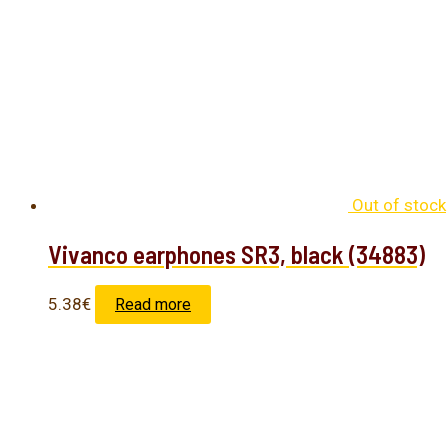
Out of stock
Vivanco earphones SR3, black (34883)
5.38
€
Read more