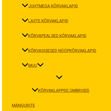
JUHTMEGA KÕRVAKLAPID
LASTE KÕRVAKLAPID
KÕRVAPEALSED KÕRVAKLAPID
KÕRVASISESED NÖÖPKÕRVAKLAPID
MUU
KÕRVAKLAPPDE ÜMBRISED
MÄNGURITE