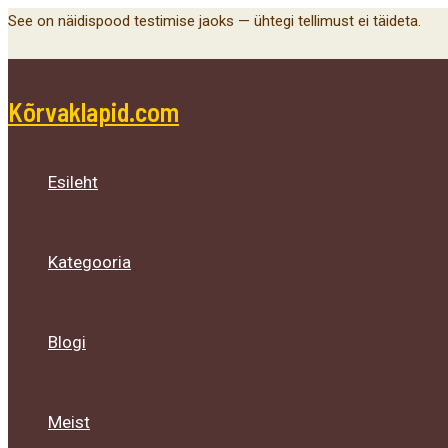
Menu
Menu
Menu
Skip
See on näidispood testimise jaoks — ühtegi tellimust ei täideta.
Toggle
Toggle
Toggle
to
content
Kõrvaklapid.com
Esileht
Kategooria
Blogi
Meist