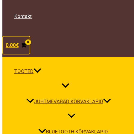
Kontakt
0.00
€
TOOTED
JUHTMEVABAD KÕRVAKLAPID
BLUETOOTH KÕRVAKLAPID