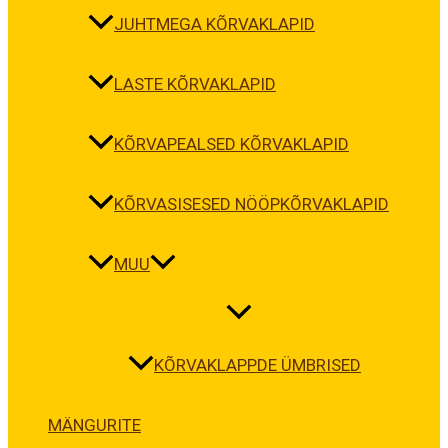
JUHTMEGA KÕRVAKLAPID
LASTE KÕRVAKLAPID
KÕRVAPEALSED KÕRVAKLAPID
KÕRVASISESED NÖÖPKÕRVAKLAPID
MUU
KÕRVAKLAPPDE ÜMBRISED
MÄNGURITE