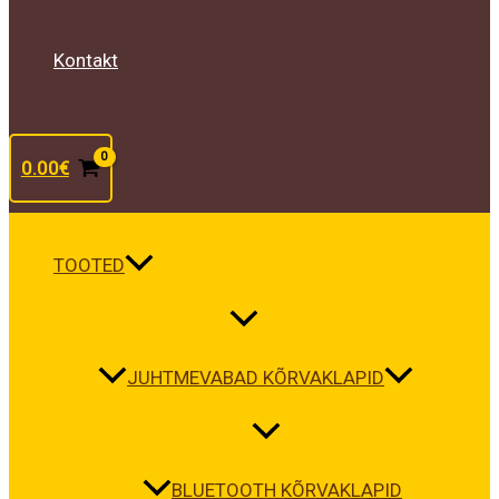
Kontakt
0.00
€
TOOTED
JUHTMEVABAD KÕRVAKLAPID
BLUETOOTH KÕRVAKLAPID