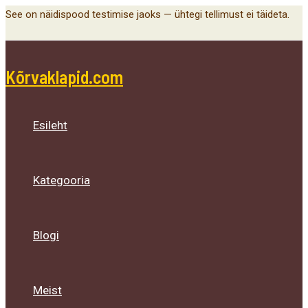
Main
Menu
Menu
Menu
Skip
See on näidispood testimise jaoks — ühtegi tellimust ei täideta.
Menu
Toggle
Toggle
Toggle
to
content
Kõrvaklapid.com
Esileht
Kategooria
Blogi
Meist