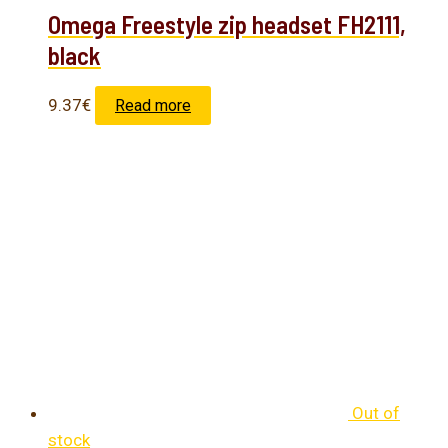
Omega Freestyle zip headset FH2111,
black
9.37
€
Read more
Out of
stock