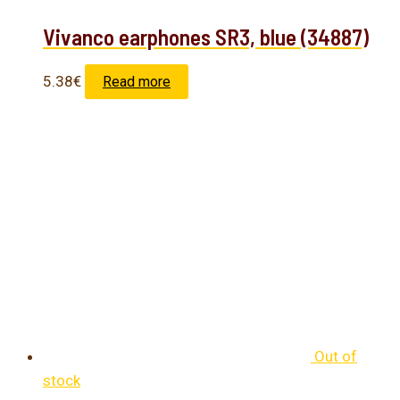
Vivanco earphones SR3, blue (34887)
5.38
€
Read more
Out of
stock