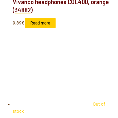
Vivanco headphones COL400, orange
(34882)
9.89
€
Read more
Out of
stock