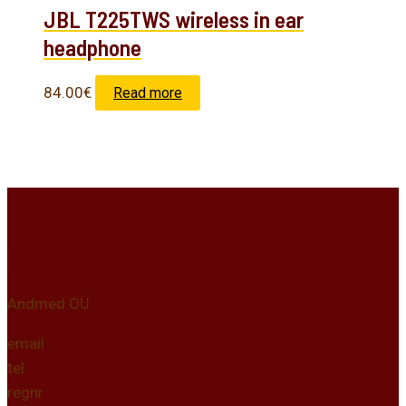
JBL T225TWS wireless in ear
headphone
84.00
€
Read more
Kontakt
Andmed OÜ
email
tel
regnr