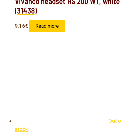
Vivanco headset HS 200 WT, white
(31438)
9.16
€
Read more
Out of
stock