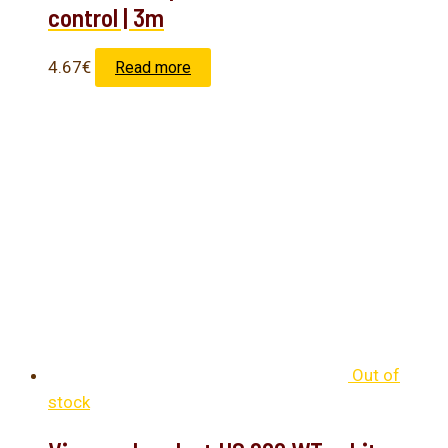
control | 3m
4.67
€
Read more
Out of
stock