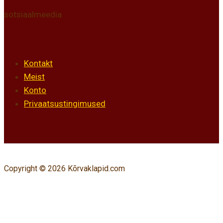
sotsiaalmeedia
Info
Kontakt
Meist
Konto
Privaatsustingimused
Copyright © 2026 Kõrvaklapid.com