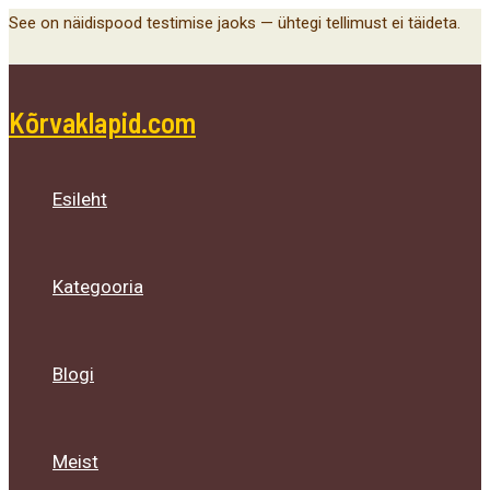
Main
Menu
Menu
Menu
Skip
See on näidispood testimise jaoks — ühtegi tellimust ei täideta.
Menu
Toggle
Toggle
Toggle
to
content
Kõrvaklapid.com
Esileht
Kategooria
Blogi
Meist