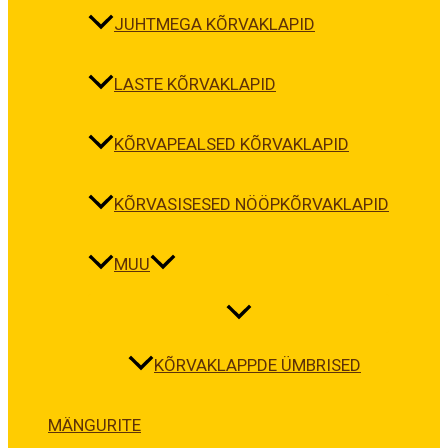
JUHTMEGA KÕRVAKLAPID
LASTE KÕRVAKLAPID
KÕRVAPEALSED KÕRVAKLAPID
KÕRVASISESED NÖÖPKÕRVAKLAPID
MUU
KÕRVAKLAPPDE ÜMBRISED
MÄNGURITE