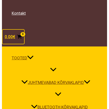
Kontakt
0.00
€
TOOTED
JUHTMEVABAD KÕRVAKLAPID
BLUETOOTH KÕRVAKLAPID