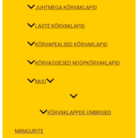
JUHTMEGA KÕRVAKLAPID
LASTE KÕRVAKLAPID
KÕRVAPEALSED KÕRVAKLAPID
KÕRVASISESED NÖÖPKÕRVAKLAPID
MUU
KÕRVAKLAPPDE ÜMBRISED
MÄNGURITE