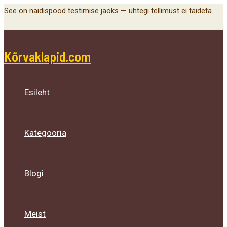
Main
Menu
Menu
Menu
Skip
See on näidispood testimise jaoks — ühtegi tellimust ei täideta.
Menu
Toggle
Toggle
Toggle
to
content
Kõrvaklapid.com
Esileht
Kategooria
Blogi
Meist