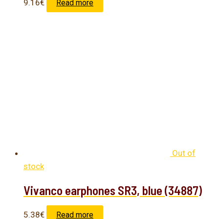
9.16
€
Read more
Out of
stock
Vivanco earphones SR3, blue (34887)
5.38
€
Read more