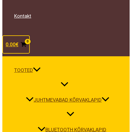
Kontakt
0.00
€
TOOTED
JUHTMEVABAD KÕRVAKLAPID
BLUETOOTH KÕRVAKLAPID