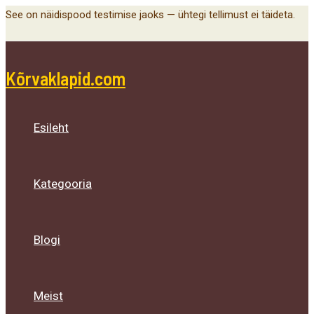
Main
Menu
Menu
Menu
Skip
See on näidispood testimise jaoks — ühtegi tellimust ei täideta.
Menu
Toggle
Toggle
Toggle
to
content
Kõrvaklapid.com
Esileht
Kategooria
Blogi
Meist