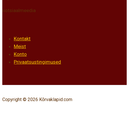
sotsiaalmeedia
Info
Kontakt
Meist
Konto
Privaatsustingimused
Copyright © 2026 Kõrvaklapid.com