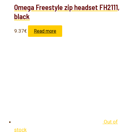
Omega Freestyle zip headset FH2111,
black
9.37
€
Read more
Out of
stock