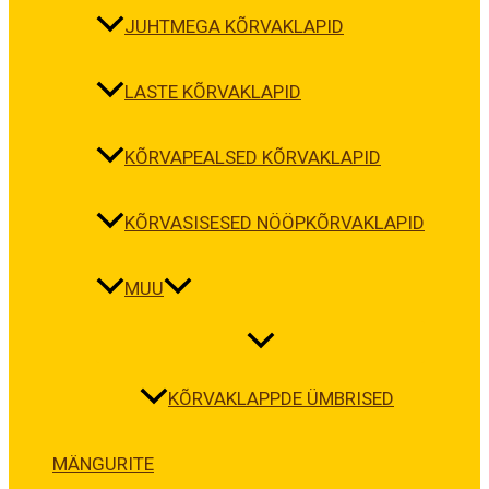
JUHTMEGA KÕRVAKLAPID
LASTE KÕRVAKLAPID
KÕRVAPEALSED KÕRVAKLAPID
KÕRVASISESED NÖÖPKÕRVAKLAPID
MUU
KÕRVAKLAPPDE ÜMBRISED
MÄNGURITE