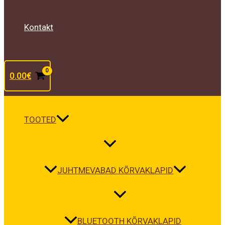
Kontakt
0.00
€
TOOTED
JUHTMEVABAD KÕRVAKLAPID
BLUETOOTH KÕRVAKLAPID