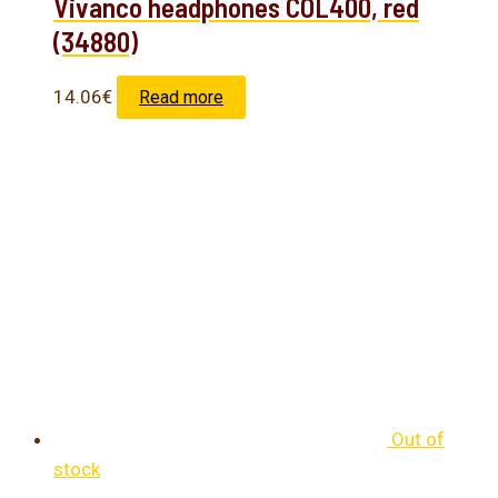
Vivanco headphones COL400, red
(34880)
14.06
€
Read more
Out of
stock