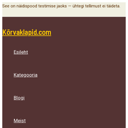
Main
Menu
Menu
Menu
Skip
See on näidispood testimise jaoks — ühtegi tellimust ei täideta.
Menu
Toggle
Toggle
Toggle
to
content
Kõrvaklapid.com
Esileht
Kategooria
Blogi
Meist