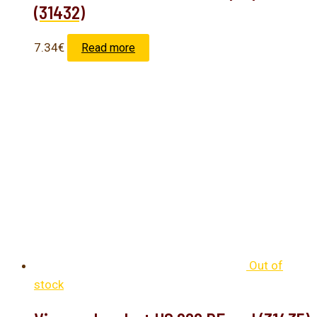
(31432)
7.34
€
Read more
Out of
stock