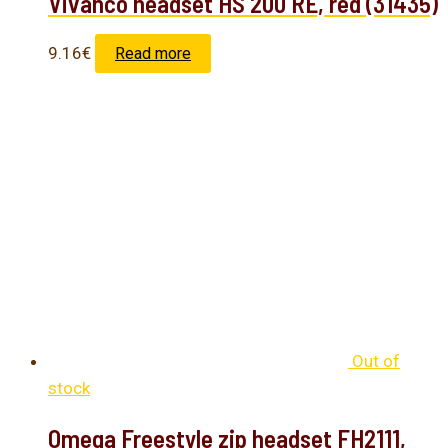
Vivanco headset HS 200 RE, red (31435)
9.16
€
Read more
Out of
stock
Omega Freestyle zip headset FH2111,