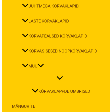
JUHTMEGA KÕRVAKLAPID
LASTE KÕRVAKLAPID
KÕRVAPEALSED KÕRVAKLAPID
KÕRVASISESED NÖÖPKÕRVAKLAPID
MUU
KÕRVAKLAPPDE ÜMBRISED
MÄNGURITE