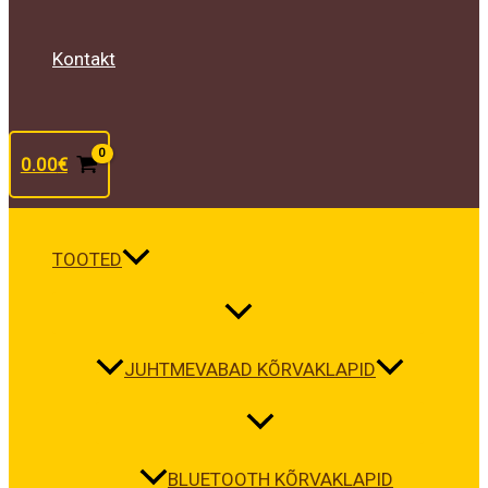
Kontakt
0.00
€
TOOTED
JUHTMEVABAD KÕRVAKLAPID
BLUETOOTH KÕRVAKLAPID