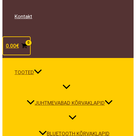
Kontakt
0.00
€
TOOTED
JUHTMEVABAD KÕRVAKLAPID
BLUETOOTH KÕRVAKLAPID