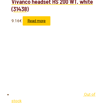
Vivanco headset HS 200 WT, white
(31438)
9.16
€
Read more
Out of
stock