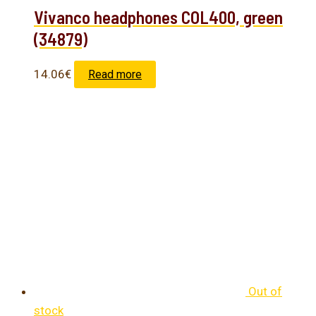
Vivanco headphones COL400, green
(34879)
14.06
€
Read more
Out of
stock