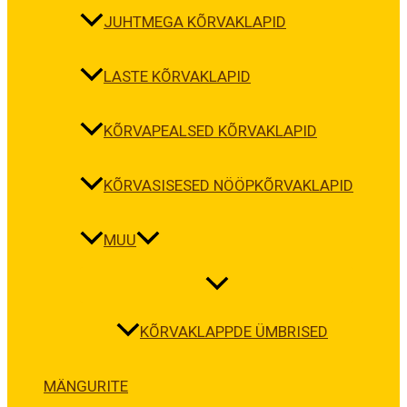
JUHTMEGA KÕRVAKLAPID
LASTE KÕRVAKLAPID
KÕRVAPEALSED KÕRVAKLAPID
KÕRVASISESED NÖÖPKÕRVAKLAPID
MUU
KÕRVAKLAPPDE ÜMBRISED
MÄNGURITE