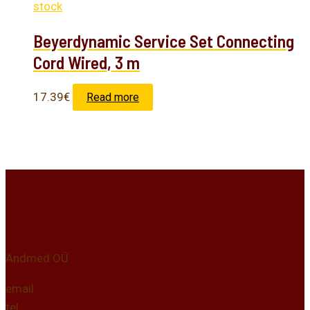
stock
Beyerdynamic Service Set Connecting
Cord Wired, 3 m
17.39
€
Read more
Kontakt
Andmed OÜ
email
tel