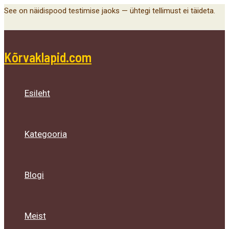
Main
Menu
Menu
Menu
Skip
See on näidispood testimise jaoks — ühtegi tellimust ei täideta.
Menu
Toggle
Toggle
Toggle
to
content
Kõrvaklapid.com
Esileht
Kategooria
Blogi
Meist