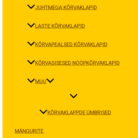
JUHTMEGA KÕRVAKLAPID
LASTE KÕRVAKLAPID
KÕRVAPEALSED KÕRVAKLAPID
KÕRVASISESED NÖÖPKÕRVAKLAPID
MUU
KÕRVAKLAPPDE ÜMBRISED
MÄNGURITE