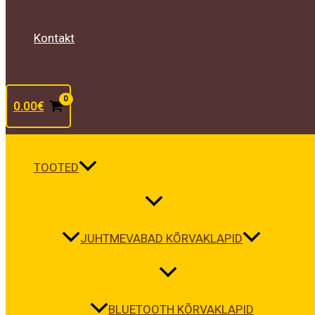
Kontakt
0.00
€
TOOTED
JUHTMEVABAD KÕRVAKLAPID
BLUETOOTH KÕRVAKLAPID