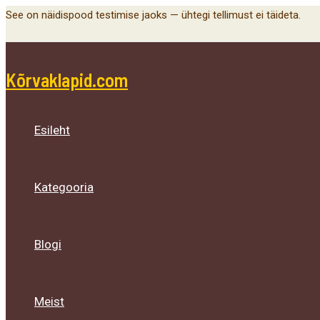
Menu
Menu
Menu
Skip
See on näidispood testimise jaoks — ühtegi tellimust ei täideta.
Toggle
Toggle
Toggle
to
content
Kõrvaklapid.com
Esileht
Kategooria
Blogi
Meist