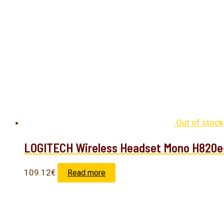
Out of stock
LOGITECH Wireless Headset Mono H82
109.12
€
Read more