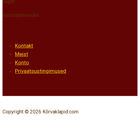
regnr
sotsiaalmeedia
Info
Kontakt
Meist
Konto
Privaatsustingimused
Copyright © 2026 Kõrvaklapid.com