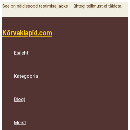
Main
Menu
Menu
Menu
Skip
See on näidispood testimise jaoks — ühtegi tellimust ei täideta.
Menu
Toggle
Toggle
Toggle
to
content
Kõrvaklapid.com
Esileht
Kategooria
Blogi
Meist