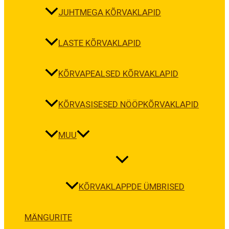
JUHTMEGA KÕRVAKLAPID
LASTE KÕRVAKLAPID
KÕRVAPEALSED KÕRVAKLAPID
KÕRVASISESED NÖÖPKÕRVAKLAPID
MUU
KÕRVAKLAPPDE ÜMBRISED
MÄNGURITE