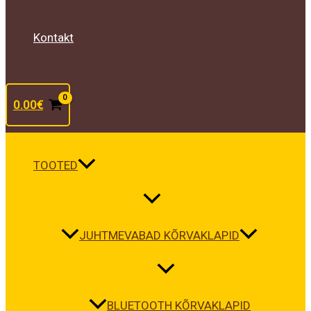
Kontakt
0.00
€
TOOTED
JUHTMEVABAD KÕRVAKLAPID
BLUETOOTH KÕRVAKLAPID