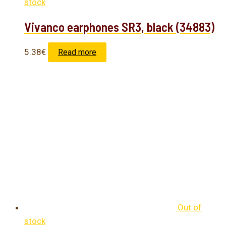
stock
Vivanco earphones SR3, black (34883)
5.38
€
Read more
Out of
stock