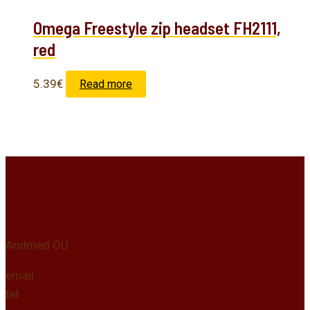
Omega Freestyle zip headset FH2111,
red
5.39
€
Read more
Kontakt
Andmed OÜ
email
tel