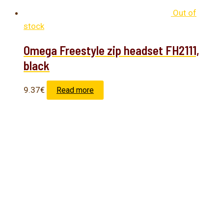
Out of
stock
Omega Freestyle zip headset FH2111,
black
9.37
€
Read more