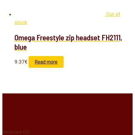
Out of
stock
Omega Freestyle zip headset FH2111,
blue
9.37
€
Read more
Kontakt
Andmed OÜ