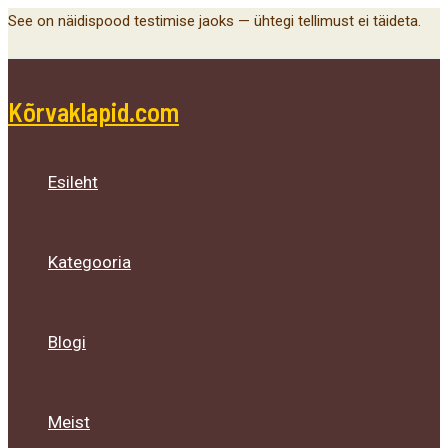
Main
Menu
Menu
Menu
Skip
See on näidispood testimise jaoks — ühtegi tellimust ei täideta.
Menu
Toggle
Toggle
Toggle
to
content
Kõrvaklapid.com
Esileht
Kategooria
Blogi
Meist