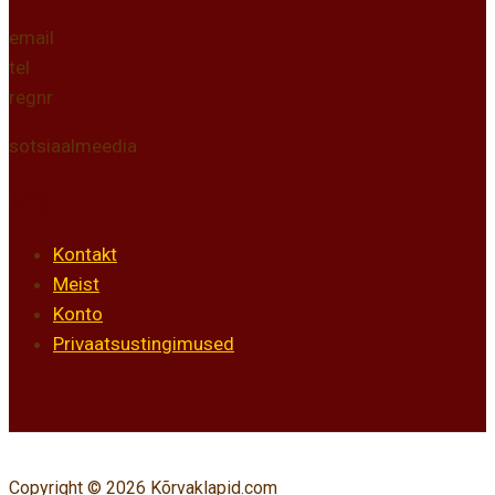
email
tel
regnr
sotsiaalmeedia
Info
Kontakt
Meist
Konto
Privaatsustingimused
Copyright © 2026 Kõrvaklapid.com