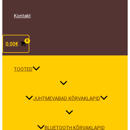
Kontakt
0.00
€
TOOTED
JUHTMEVABAD KÕRVAKLAPID
BLUETOOTH KÕRVAKLAPID