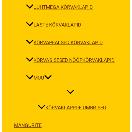
JUHTMEGA KÕRVAKLAPID
LASTE KÕRVAKLAPID
KÕRVAPEALSED KÕRVAKLAPID
KÕRVASISESED NÖÖPKÕRVAKLAPID
MUU
KÕRVAKLAPPDE ÜMBRISED
MÄNGURITE