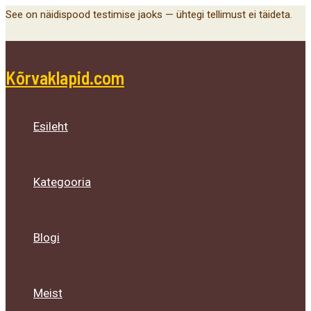
Main
Menu
Menu
Menu
Skip
See on näidispood testimise jaoks — ühtegi tellimust ei täideta.
Menu
Toggle
Toggle
Toggle
to
content
Kõrvaklapid.com
Esileht
Kategooria
Blogi
Meist