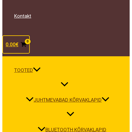
Kontakt
0.00
€
TOOTED
JUHTMEVABAD KÕRVAKLAPID
BLUETOOTH KÕRVAKLAPID