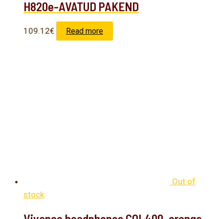
H820e-AVATUD PAKEND
109.12
€
Read more
Out of
stock
Vivanco headphones COL400, orange