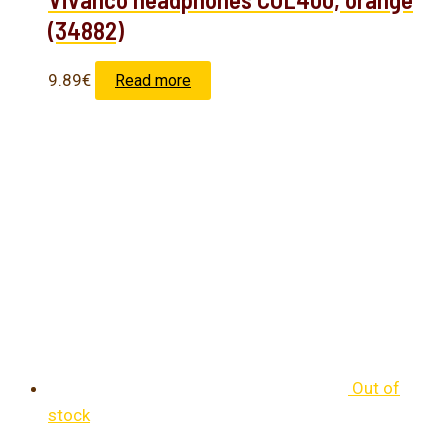
(34882)
9.89
€
Read more
Out of
stock