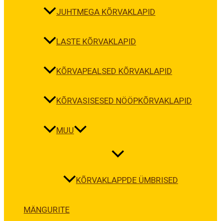
JUHTMEGA KÕRVAKLAPID
LASTE KÕRVAKLAPID
KÕRVAPEALSED KÕRVAKLAPID
KÕRVASISESED NÖÖPKÕRVAKLAPID
MUU
KÕRVAKLAPPDE ÜMBRISED
MÄNGURITE