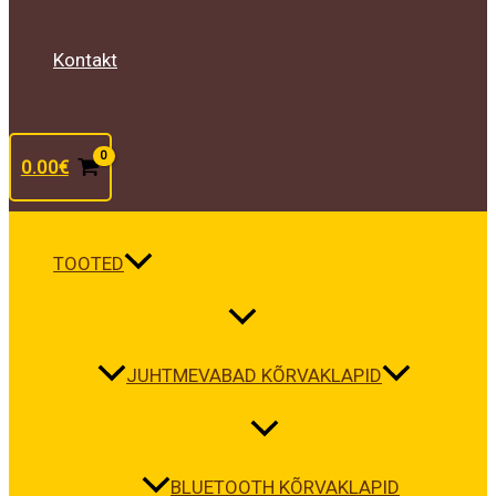
Kontakt
0.00
€
TOOTED
JUHTMEVABAD KÕRVAKLAPID
BLUETOOTH KÕRVAKLAPID