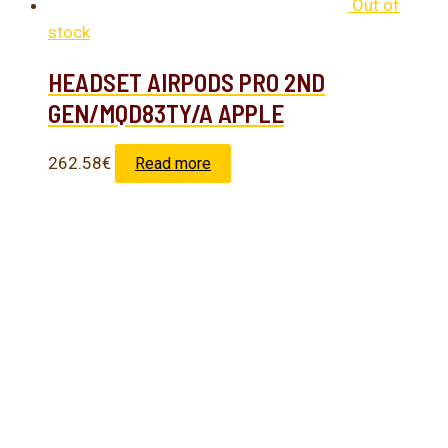
Out of
stock
HEADSET AIRPODS PRO 2ND
GEN/MQD83TY/A APPLE
262.58
€
Read more