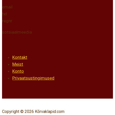
email
tel
regnr
sotsiaalmeedia
Info
Kontakt
Meist
Konto
Privaatsustingimused
Copyright © 2026 Kõrvaklapid.com