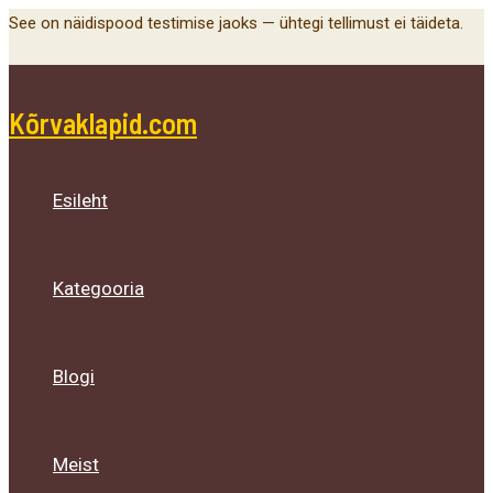
Main
Menu
Menu
Menu
Skip
See on näidispood testimise jaoks — ühtegi tellimust ei täideta.
Menu
Toggle
Toggle
Toggle
to
content
Kõrvaklapid.com
Esileht
Kategooria
Blogi
Meist