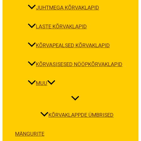
JUHTMEGA KÕRVAKLAPID
LASTE KÕRVAKLAPID
KÕRVAPEALSED KÕRVAKLAPID
KÕRVASISESED NÖÖPKÕRVAKLAPID
MUU
KÕRVAKLAPPDE ÜMBRISED
MÄNGURITE