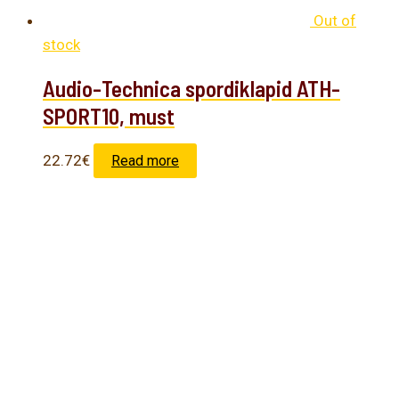
Out of
stock
Audio-Technica spordiklapid ATH-
SPORT10, must
22.72
€
Read more