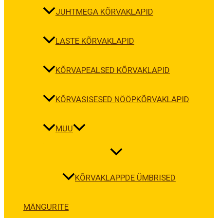
JUHTMEGA KÕRVAKLAPID
LASTE KÕRVAKLAPID
KÕRVAPEALSED KÕRVAKLAPID
KÕRVASISESED NÖÖPKÕRVAKLAPID
MUU
KÕRVAKLAPPDE ÜMBRISED
MÄNGURITE