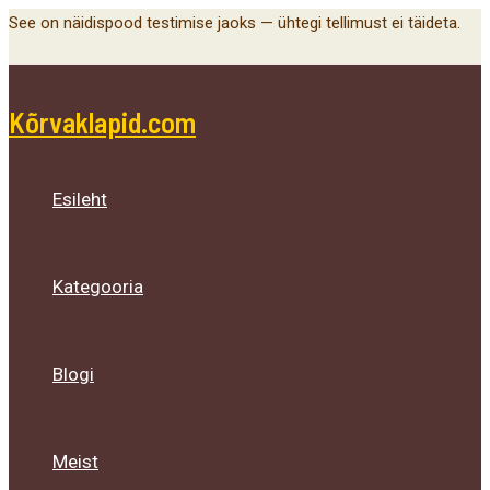
Main
Menu
Menu
Menu
Skip
See on näidispood testimise jaoks — ühtegi tellimust ei täideta.
Menu
Toggle
Toggle
Toggle
to
content
Kõrvaklapid.com
Esileht
Kategooria
Blogi
Meist