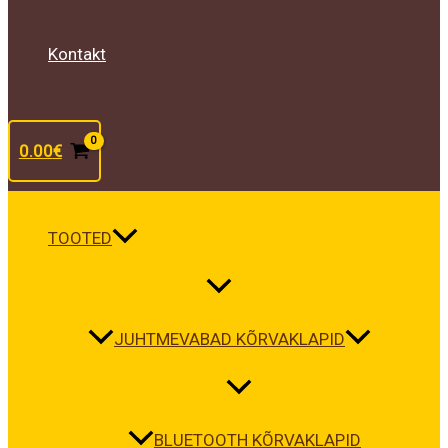
Kontakt
0.00
€
TOOTED
JUHTMEVABAD KÕRVAKLAPID
BLUETOOTH KÕRVAKLAPID