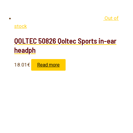
Out of
stock
QOLTEC 50826 Qoltec Sports in-ear
headph
18.01
€
Read more