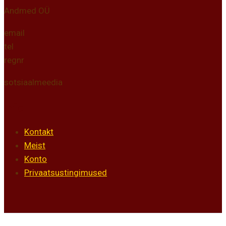
Andmed OÜ
email
tel
regnr
sotsiaalmeedia
Info
Kontakt
Meist
Konto
Privaatsustingimused