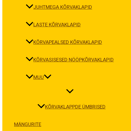
JUHTMEGA KÕRVAKLAPID
LASTE KÕRVAKLAPID
KÕRVAPEALSED KÕRVAKLAPID
KÕRVASISESED NÖÖPKÕRVAKLAPID
MUU
KÕRVAKLAPPDE ÜMBRISED
MÄNGURITE