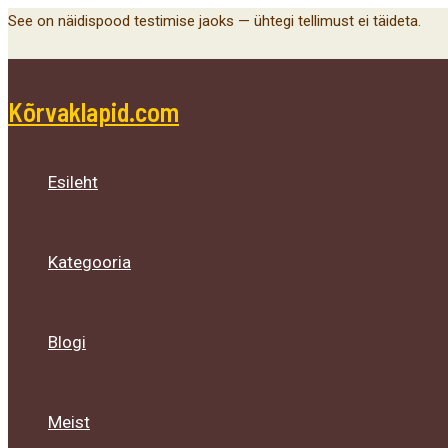
Menu
Menu
Menu
Skip
See on näidispood testimise jaoks — ühtegi tellimust ei täideta.
Toggle
Toggle
Toggle
to
content
Kõrvaklapid.com
Esileht
Kategooria
Blogi
Meist