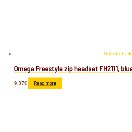
Out of stock
Omega Freestyle zip headset FH2111, blu
9.37
€
Read more