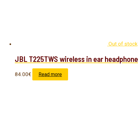
Out of stock
JBL T225TWS wireless in ear headphone
84.00
€
Read more