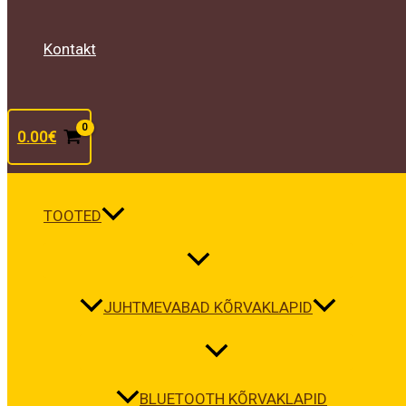
Kontakt
0.00
€
TOOTED
JUHTMEVABAD KÕRVAKLAPID
BLUETOOTH KÕRVAKLAPID