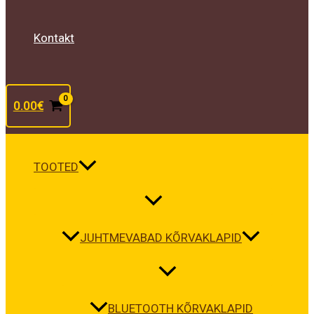
Kontakt
0.00
€
TOOTED
JUHTMEVABAD KÕRVAKLAPID
BLUETOOTH KÕRVAKLAPID