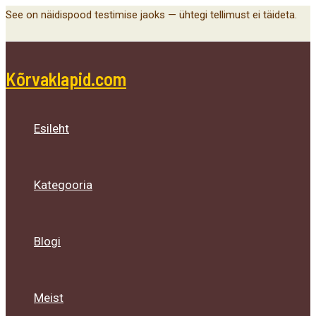
Main
Menu
Menu
Menu
Skip
See on näidispood testimise jaoks — ühtegi tellimust ei täideta.
Menu
Toggle
Toggle
Toggle
to
content
Kõrvaklapid.com
Esileht
Kategooria
Blogi
Meist