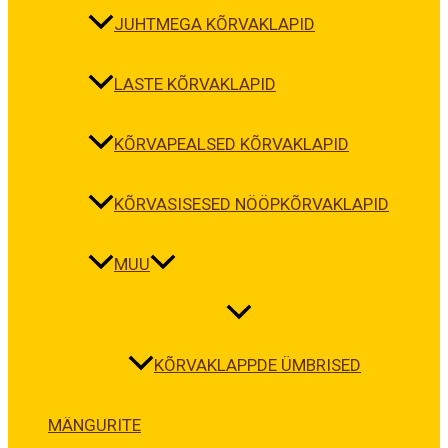
JUHTMEGA KÕRVAKLAPID
LASTE KÕRVAKLAPID
KÕRVAPEALSED KÕRVAKLAPID
KÕRVASISESED NÖÖPKÕRVAKLAPID
MUU
KÕRVAKLAPPDE ÜMBRISED
MÄNGURITE