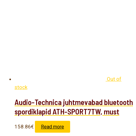
Out of
stock
Audio-Technica juhtmevabad bluetooth
spordiklapid ATH-SPORT7TW, must
158.86
€
Read more