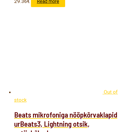
29.36
€
Read more
Out of
stock
Beats mikrofoniga nööpkõrvaklapid
urBeats3, Lightning otsik,