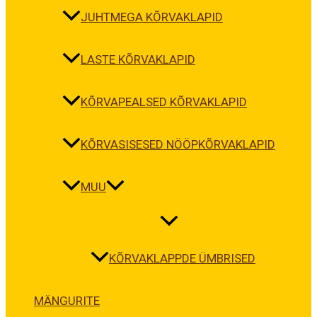
JUHTMEGA KÕRVAKLAPID
LASTE KÕRVAKLAPID
KÕRVAPEALSED KÕRVAKLAPID
KÕRVASISESED NÖÖPKÕRVAKLAPID
MUU
KÕRVAKLAPPDE ÜMBRISED
MÄNGURITE