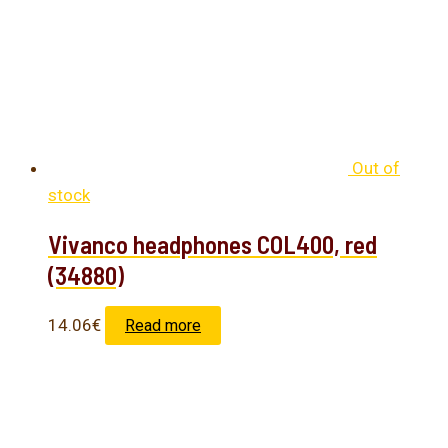
Out of
stock
Vivanco headphones COL400, red
(34880)
14.06
€
Read more