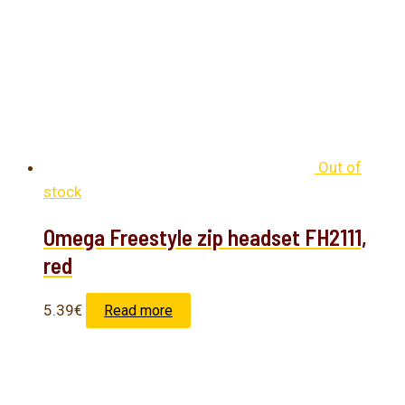
Out of
stock
Omega Freestyle zip headset FH2111,
red
5.39
€
Read more