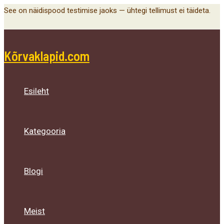
Main
Menu
Menu
Menu
Skip
See on näidispood testimise jaoks — ühtegi tellimust ei täideta.
Menu
Toggle
Toggle
Toggle
to
content
Kõrvaklapid.com
Esileht
Kategooria
Blogi
Meist