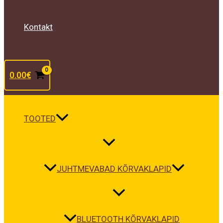
Kontakt
0.00
€
TOOTED
JUHTMEVABAD KÕRVAKLAPID
BLUETOOTH KÕRVAKLAPID