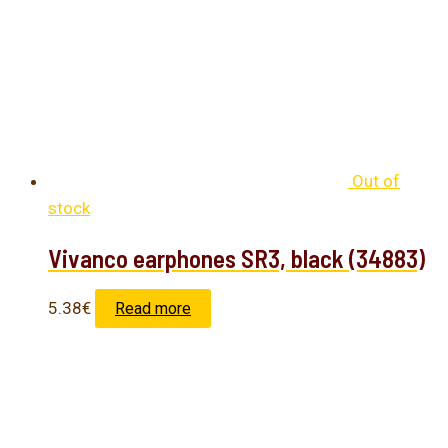
Out of
stock
Vivanco earphones SR3, black (34883)
5.38
€
Read more