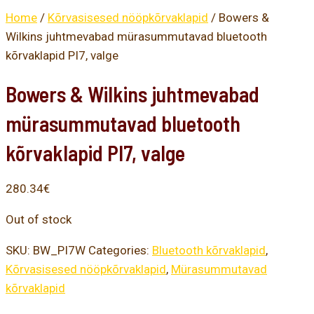
Home
/
Kõrvasisesed nööpkõrvaklapid
/ Bowers &
Wilkins juhtmevabad mürasummutavad bluetooth
kõrvaklapid PI7, valge
Bowers & Wilkins juhtmevabad
mürasummutavad bluetooth
kõrvaklapid PI7, valge
280.34
€
Out of stock
SKU:
BW_PI7W
Categories:
Bluetooth kõrvaklapid
,
Kõrvasisesed nööpkõrvaklapid
,
Mürasummutavad
kõrvaklapid