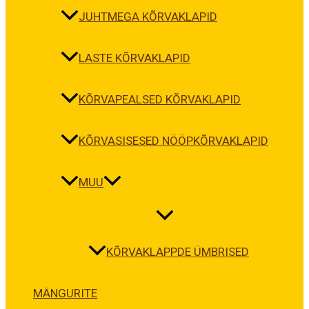
JUHTMEGA KÕRVAKLAPID
LASTE KÕRVAKLAPID
KÕRVAPEALSED KÕRVAKLAPID
KÕRVASISESED NÖÖPKÕRVAKLAPID
MUU
KÕRVAKLAPPDE ÜMBRISED
MÄNGURITE