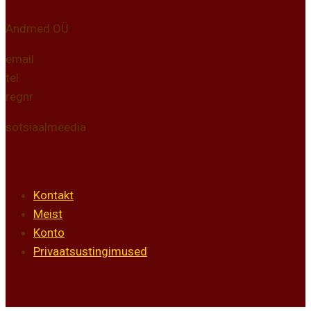
Andmed OÜ
email
tel
regnr
sotsiaalmeedia
Info
Kontakt
Meist
Konto
Privaatsustingimused