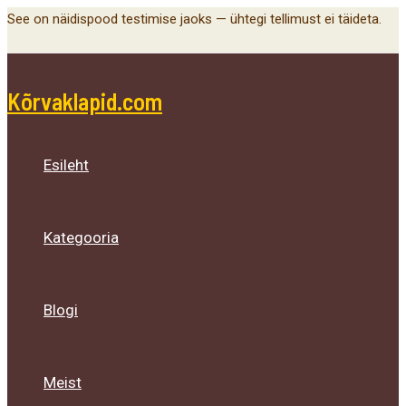
Main
Menu
Menu
Menu
Skip
See on näidispood testimise jaoks — ühtegi tellimust ei täideta.
Menu
Toggle
Toggle
Toggle
to
content
Kõrvaklapid.com
Esileht
Kategooria
Blogi
Meist