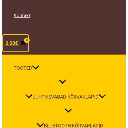
Kontakt
0.00
€
TOOTED
JUHTMEVABAD KÕRVAKLAPID
BLUETOOTH KÕRVAKLAPID