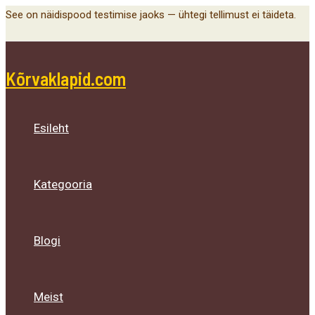
Main
Menu
Menu
Menu
Skip
See on näidispood testimise jaoks — ühtegi tellimust ei täideta.
Menu
Toggle
Toggle
Toggle
to
content
Kõrvaklapid.com
Esileht
Kategooria
Blogi
Meist