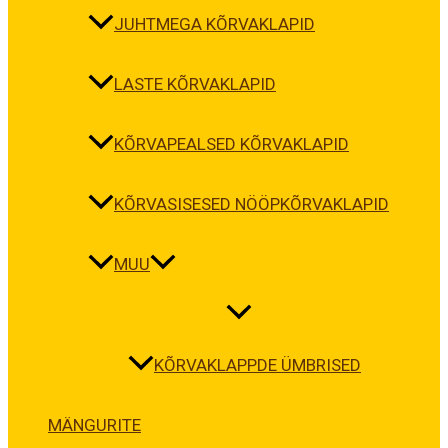
JUHTMEGA KÕRVAKLAPID
LASTE KÕRVAKLAPID
KÕRVAPEALSED KÕRVAKLAPID
KÕRVASISESED NÖÖPKÕRVAKLAPID
MUU
KÕRVAKLAPPDE ÜMBRISED
MÄNGURITE