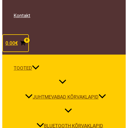
Kontakt
0.00
€
TOOTED
JUHTMEVABAD KÕRVAKLAPID
BLUETOOTH KÕRVAKLAPID