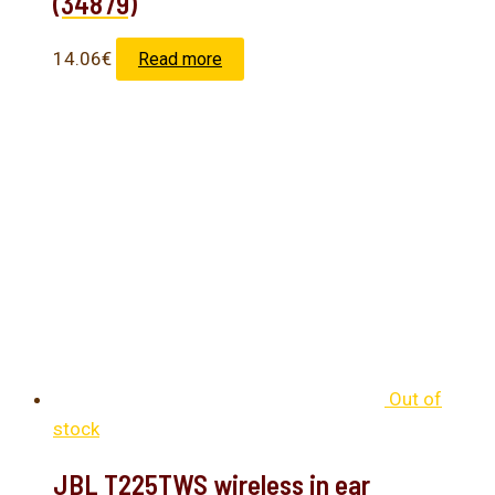
(34879)
14.06
€
Read more
Out of
stock
JBL T225TWS wireless in ear