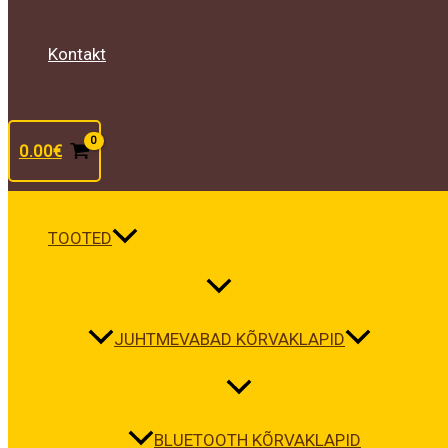
Kontakt
0.00
€
TOOTED
JUHTMEVABAD KÕRVAKLAPID
BLUETOOTH KÕRVAKLAPID