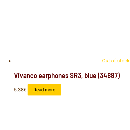
Out of stock
Vivanco earphones SR3, blue (34887)
5.38
€
Read more