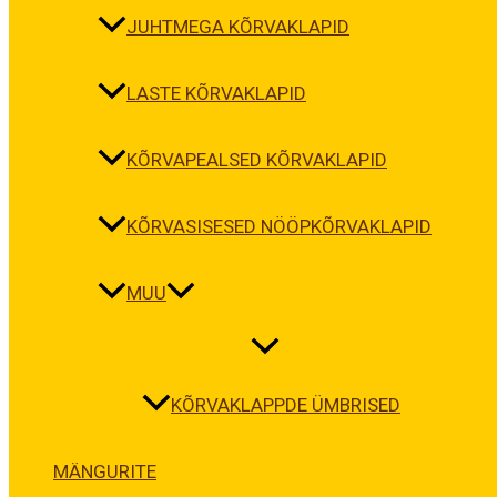
JUHTMEGA KÕRVAKLAPID
LASTE KÕRVAKLAPID
KÕRVAPEALSED KÕRVAKLAPID
KÕRVASISESED NÖÖPKÕRVAKLAPID
MUU
KÕRVAKLAPPDE ÜMBRISED
MÄNGURITE