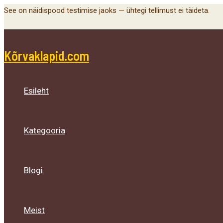
Menu
Menu
Menu
Skip
See on näidispood testimise jaoks — ühtegi tellimust ei täideta.
Toggle
Toggle
Toggle
to
content
Kõrvaklapid.com
Esileht
Kategooria
Blogi
Meist