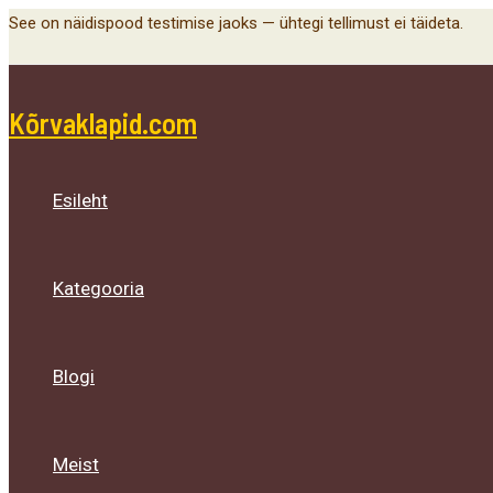
Menu
Menu
Menu
Skip
See on näidispood testimise jaoks — ühtegi tellimust ei täideta.
Toggle
Toggle
Toggle
to
content
Kõrvaklapid.com
Esileht
Kategooria
Blogi
Meist