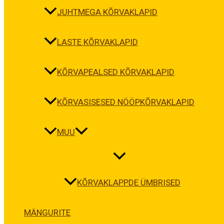
JUHTMEGA KÕRVAKLAPID
LASTE KÕRVAKLAPID
KÕRVAPEALSED KÕRVAKLAPID
KÕRVASISESED NÖÖPKÕRVAKLAPID
MUU
KÕRVAKLAPPDE ÜMBRISED
MÄNGURITE