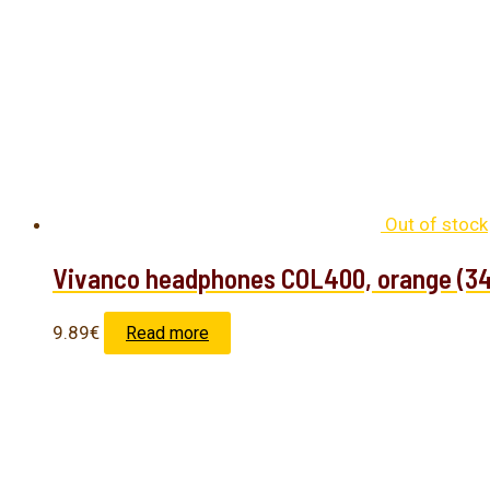
Out of stock
Vivanco headphones COL400, orange (3
9.89
€
Read more