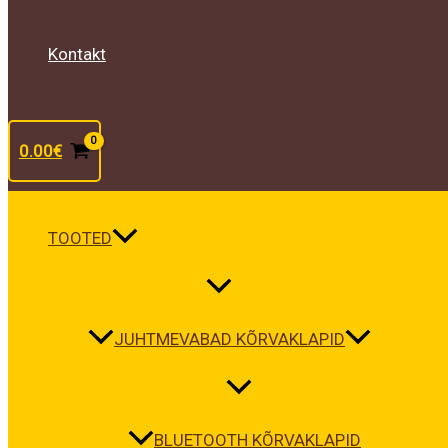
Kontakt
0.00
€
TOOTED
JUHTMEVABAD KÕRVAKLAPID
BLUETOOTH KÕRVAKLAPID