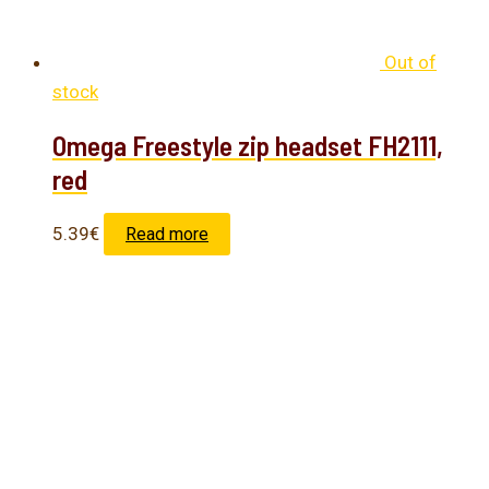
Out of
stock
Omega Freestyle zip headset FH2111,
red
5.39
€
Read more