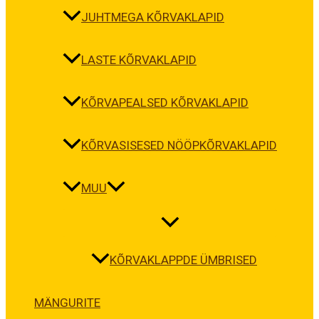
JUHTMEGA KÕRVAKLAPID
LASTE KÕRVAKLAPID
KÕRVAPEALSED KÕRVAKLAPID
KÕRVASISESED NÖÖPKÕRVAKLAPID
MUU
KÕRVAKLAPPDE ÜMBRISED
MÄNGURITE