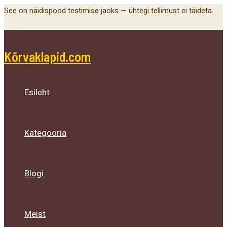
Main
Menu
Menu
Menu
Skip
See on näidispood testimise jaoks — ühtegi tellimust ei täideta.
Menu
Toggle
Toggle
Toggle
to
content
Kõrvaklapid.com
Esileht
Kategooria
Blogi
Meist