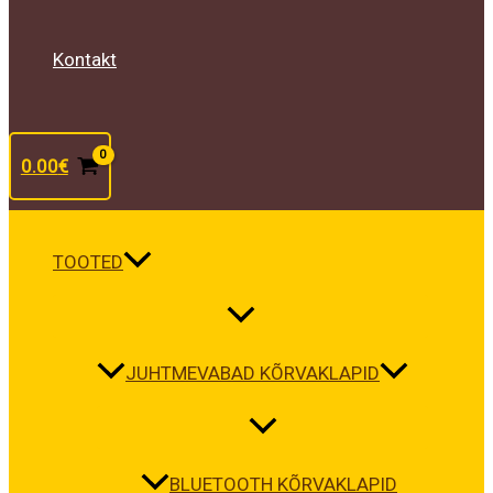
Kontakt
0.00
€
TOOTED
JUHTMEVABAD KÕRVAKLAPID
BLUETOOTH KÕRVAKLAPID