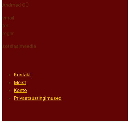
Andmed OÜ
email
tel
regnr
sotsiaalmeedia
Info
Kontakt
Meist
Konto
Privaatsustingimused