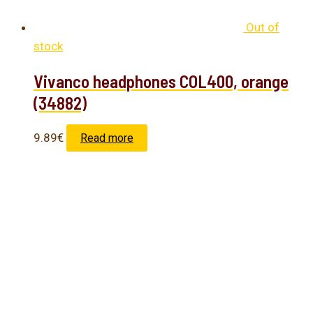
Out of
stock
Vivanco headphones COL400, orange
(34882)
9.89
€
Read more