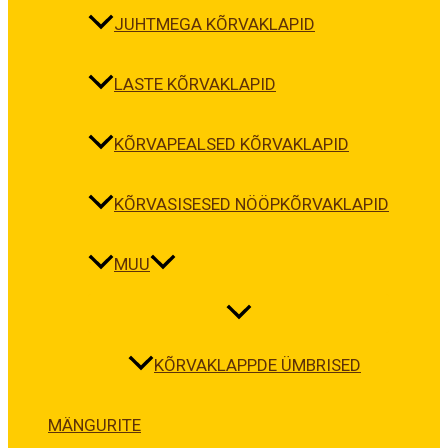
JUHTMEGA KÕRVAKLAPID
LASTE KÕRVAKLAPID
KÕRVAPEALSED KÕRVAKLAPID
KÕRVASISESED NÖÖPKÕRVAKLAPID
MUU
KÕRVAKLAPPDE ÜMBRISED
MÄNGURITE