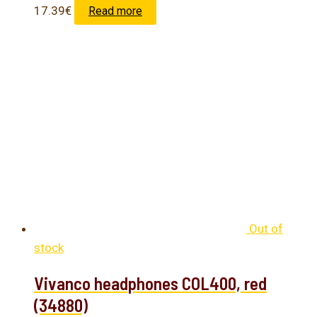
17.39
€
Read more
Out of
stock
Vivanco headphones COL400, red
(34880)