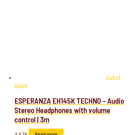
Out of
stock
ESPERANZA EH145K TECHNO – Audio
Stereo Headphones with volume
control | 3m
4.67
€
Read more