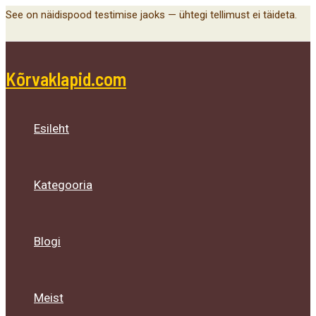
Main
Menu
Menu
Menu
Skip
See on näidispood testimise jaoks — ühtegi tellimust ei täideta.
Menu
Toggle
Toggle
Toggle
to
content
Kõrvaklapid.com
Esileht
Kategooria
Blogi
Meist