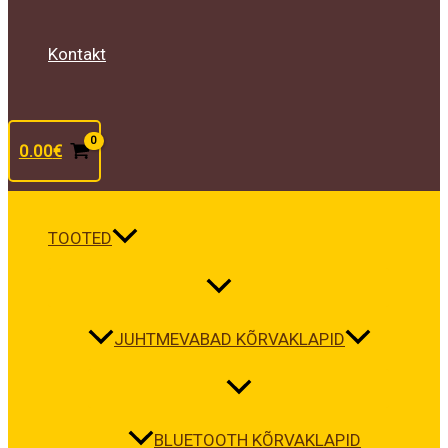
Kontakt
0.00
€
TOOTED
JUHTMEVABAD KÕRVAKLAPID
BLUETOOTH KÕRVAKLAPID