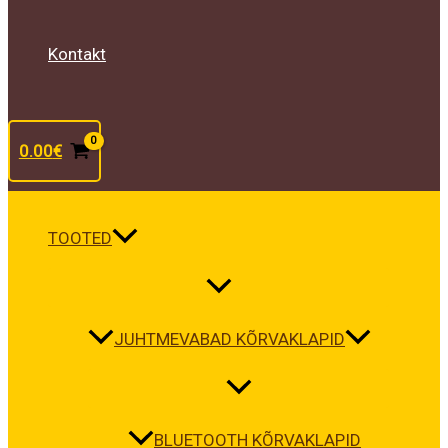
Kontakt
0.00
€
TOOTED
JUHTMEVABAD KÕRVAKLAPID
BLUETOOTH KÕRVAKLAPID