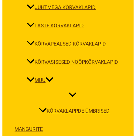
JUHTMEGA KÕRVAKLAPID
LASTE KÕRVAKLAPID
KÕRVAPEALSED KÕRVAKLAPID
KÕRVASISESED NÖÖPKÕRVAKLAPID
MUU
KÕRVAKLAPPDE ÜMBRISED
MÄNGURITE