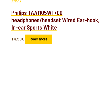
stock
Philips TAA1105WT/00
headphones/headset Wired Ear-hook,
In-ear Sports White
14.50
€
Read more