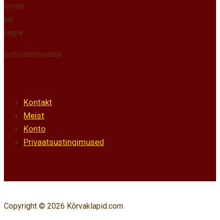
email
tel
regnr
sotsiaalmeedia
Info
Kontakt
Meist
Konto
Privaatsustingimused
Copyright © 2026 Kõrvaklapid.com