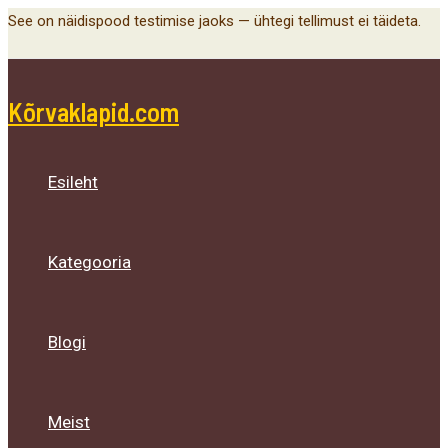
Main
Menu
Menu
Menu
Skip
See on näidispood testimise jaoks — ühtegi tellimust ei täideta.
Menu
Toggle
Toggle
Toggle
to
content
Kõrvaklapid.com
Esileht
Kategooria
Blogi
Meist