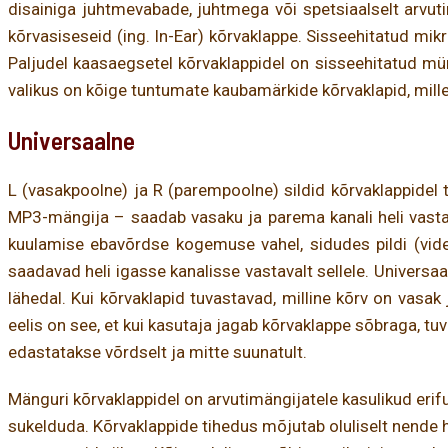
disainiga juhtmevabade, juhtmega või spetsiaalselt arvu
kõrvasiseseid (ing. In-Ear) kõrvaklappe. Sisseehitatud mikro
Paljudel kaasaegsetel kõrvaklappidel on sisseehitatud mür
valikus on kõige tuntumate kaubamärkide kõrvaklapid, mille
Universaalne
L (vasakpoolne) ja R (parempoolne) sildid kõrvaklappidel t
MP3-mängija – saadab vasaku ja parema kanali heli vasta
kuulamise ebavõrdse kogemuse vahel, sidudes pildi (video
saadavad heli igasse kanalisse vastavalt sellele. Universa
lähedal. Kui kõrvaklapid tuvastavad, milline kõrv on vasak
eelis on see, et kui kasutaja jagab kõrvaklappe sõbraga, t
edastatakse võrdselt ja mitte suunatult.
Mänguri kõrvaklappidel on arvutimängijatele kasulikud eri
sukelduda. Kõrvaklappide tihedus mõjutab oluliselt nende he