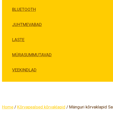
BLUETOOTH
JUHTMEVABAD
LASTE
MÜRASUMMUTAVAD
VEEKINDLAD
Home
/
Kõrvapealsed kõrvaklapid
/ Mänguri kõrvaklapid S