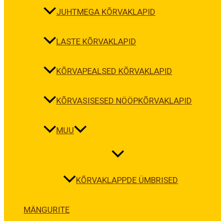
JUHTMEGA KÕRVAKLAPID
LASTE KÕRVAKLAPID
KÕRVAPEALSED KÕRVAKLAPID
KÕRVASISESED NÖÖPKÕRVAKLAPID
MUU
KÕRVAKLAPPDE ÜMBRISED
MÄNGURITE