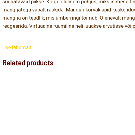
suunatavaid piikse. Kõige olulisem põhjus, miks inimesed 
mängijatega vabalt rääkida. Mänguri kõrvaklapid keskenduvad
mängija on teadlik, mis ümberringi toimub. Olenevalt mäng
reageerida. Virtuaalne ruumiline heli luuakse arvutisse võ
Loe lähemalt
Related products