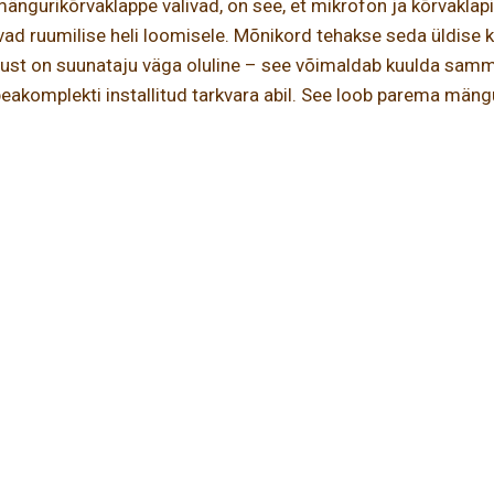
mängurikõrvaklappe valivad, on see, et mikrofon ja kõrvakla
 ruumilise heli loomisele. Mõnikord tehakse seda üldise kval
ust on suunataju väga oluline – see võimaldab kuulda samme,
i peakomplekti installitud tarkvara abil. See loob parema m