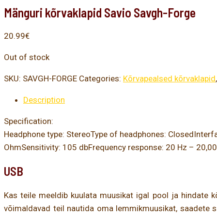
Mänguri kõrvaklapid Savio Savgh-Forge
20.99
€
Out of stock
SKU:
SAVGH-FORGE
Categories:
Kõrvapealsed kõrvaklapid
Description
Specification:
Headphone type: StereoType of headphones: ClosedInter
OhmSensitivity: 105 dbFrequency response: 20 Hz – 20,00
USB
Kas teile meeldib kuulata muusikat igal pool ja hindate 
võimaldavad teil nautida oma lemmikmuusikat, saadete salv