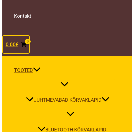
Kontakt
0.00
€
TOOTED
JUHTMEVABAD KÕRVAKLAPID
BLUETOOTH KÕRVAKLAPID