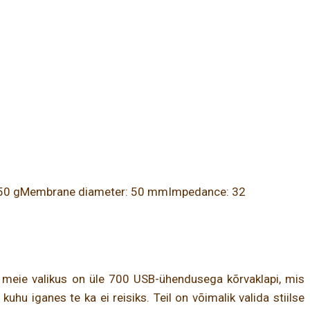
: 350 gMembrane diameter: 50 mmImpedance: 32
st meie valikus on üle 700 USB-ühendusega kõrvaklapi, mis
u iganes te ka ei reisiks. Teil on võimalik valida stiilse