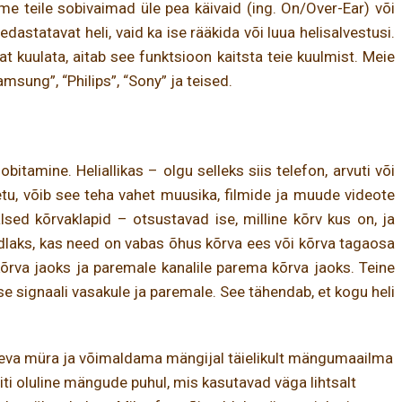
 teile sobivaimad üle pea käivaid (ing. On/Over-Ear) või
dastatavat heli, vaid ka ise rääkida või luua helisalvestusi.
 kuulata, aitab see funktsioon kaitsta teie kuulmist. Meie
sung”, “Philips”, “Sony” ja teised.
tamine. Heliallikas – olgu selleks siis telefon, arvuti või
u, võib see teha vahet muusika, filmide ja muude videote
sed kõrvaklapid – otsustavad ise, milline kõrv kus on, ja
indlaks, kas need on vabas õhus kõrva ees või kõrva tagaosa
 kõrva jaoks ja paremale kanalile parema kõrva jaoks. Teine
e signaali vasakule ja paremale. See tähendab, et kogu heli
tseva müra ja võimaldama mängijal täielikult mängumaailma
iti oluline mängude puhul, mis kasutavad väga lihtsalt