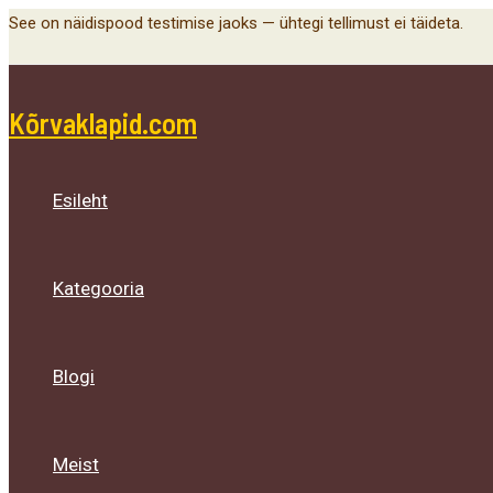
Menu
Menu
Menu
Skip
See on näidispood testimise jaoks — ühtegi tellimust ei täideta.
Toggle
Toggle
Toggle
to
content
Kõrvaklapid.com
Esileht
Kategooria
Blogi
Meist