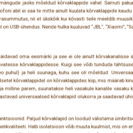
timängude jaoks mõeldud kõrvaklappide vahel. Samuti pakume
foni abil ei saa te mitte ainult kuulata kõrvaklappide kaudu e
asummutus, nii et ükskõik kui kõvasti teile meeldib muusikat
l on USB-ühendus. Nende hulka kuuluvad “JBL”, “Xiaomi”, “Sam
äidavad oma eesmärki ja see ei ole ainult kõrvakanalisse sobi
vatesse kõrvaklappidesse. Kuigi see võib tunduda tähtsuset
 puhul) ja heli suunaga, kuhu see oli mõeldud. Universaal
alsetel kõrvaklappidel on kõrvaklappides kiip, mis määrab k
 ja milline parem, suunatakse heli vasakule kanalile vasaku
uvastavad universaalsed kõrvaklapid olukorra ja saadavad ühis
funktsioonid. Paljud kõrvaklapid on loodud välistama ümbri
likvaliteeti. Halb isolatsioon võib muuta kuulmist, mis on er