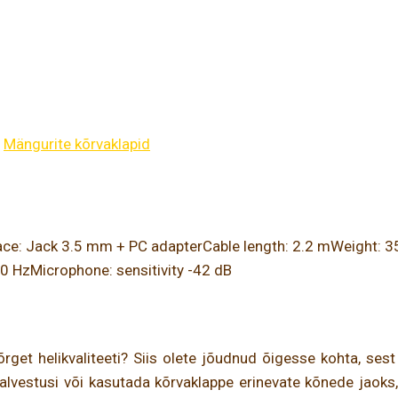
,
Mängurite kõrvaklapid
face: Jack 3.5 mm + PC adapterCable length: 2.2 mWeight
0 HzMicrophone: sensitivity -42 dB
kõrget helikvaliteeti? Siis olete jõudnud õigesse kohta, se
estusi või kasutada kõrvaklappe erinevate kõnede jaoks, kuh