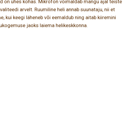
pid on ühes kohas. Mikrofon võimaldab mängu ajal teiste
iteedi arvelt. Ruumiline heli annab suunataju, nii et
 kui keegi läheneb või eemaldub ning aitab kiiremini
ängukogemuse jaoks laiema helikeskkonna.